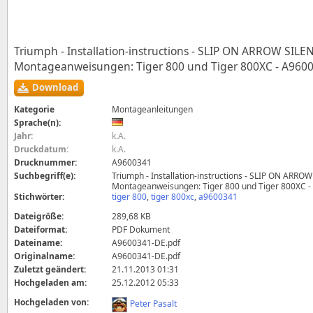
Triumph - Installation-instructions - SLIP ON ARROW SILE
Montageanweisungen: Tiger 800 und Tiger 800XC - A960
Download
Kategorie
Montageanleitungen
Sprache(n):
Jahr:
k.A.
Druckdatum:
k.A.
Drucknummer:
A9600341
Suchbegriff(e):
Triumph - Installation-instructions - SLIP ON ARRO
Montageanweisungen: Tiger 800 und Tiger 800XC 
Stichwörter:
tiger 800
,
tiger 800xc
,
a9600341
Dateigröße:
289,68 KB
Dateiformat:
PDF Dokument
Dateiname:
A9600341-DE.pdf
Originalname:
A9600341-DE.pdf
Zuletzt geändert:
21.11.2013 01:31
Hochgeladen am:
25.12.2012 05:33
Hochgeladen von:
Peter Pasalt