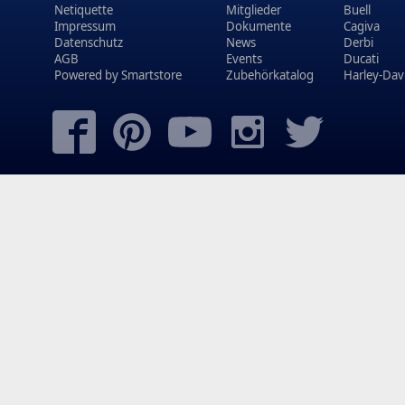
Netiquette
Mitglieder
Buell
Impressum
Dokumente
Cagiva
Datenschutz
News
Derbi
AGB
Events
Ducati
Powered by
Smartstore
Zubehörkatalog
Harley-Dav