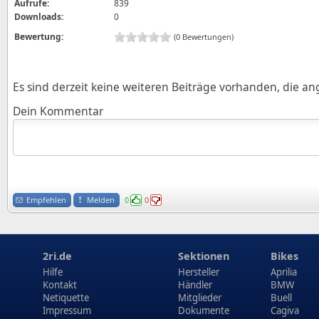
Aufrufe:
839
Downloads:
0
Bewertung:
(0 Bewertungen)
Es sind derzeit keine weiteren Beiträge vorhanden, die a
Dein Kommentar
Empfehlen
Melden
0
0
2ri.de
Sektionen
Bikes
Hilfe
Hersteller
Aprilia
Kontakt
Händler
BMW
Netiquette
Mitglieder
Buell
Impressum
Dokumente
Cagiva