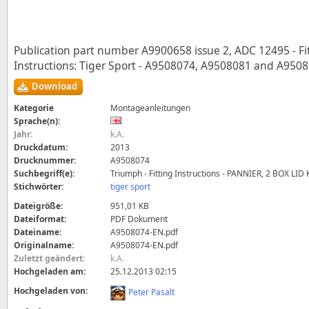
Publication part number A9900658 issue 2, ADC 12495 - Fi
Instructions: Tiger Sport - A9508074, A9508081 and A950
Download
Kategorie
Montageanleitungen
Sprache(n):
Jahr:
k.A.
Druckdatum:
2013
Drucknummer:
A9508074
Suchbegriff(e):
Triumph - Fitting Instructions - PANNIER, 2 BOX LID
Stichwörter:
tiger sport
Dateigröße:
951,01 KB
Dateiformat:
PDF Dokument
Dateiname:
A9508074-EN.pdf
Originalname:
A9508074-EN.pdf
Zuletzt geändert:
k.A.
Hochgeladen am:
25.12.2013 02:15
Hochgeladen von:
Peter Pasalt