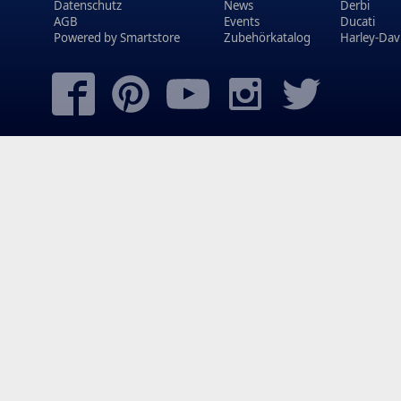
Datenschutz
News
Derbi
AGB
Events
Ducati
Powered by
Smartstore
Zubehörkatalog
Harley-Dav