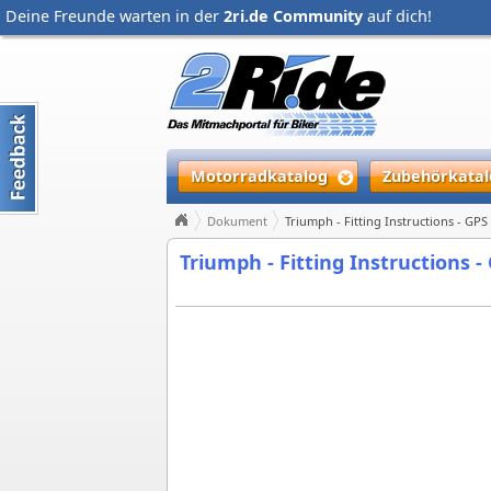
Deine Freunde warten in der
2ri.de Community
auf dich!
Motorradkatalog
Zubehörkatal
Dokument
Triumph - Fitting Instructions - G
Triumph - Fitting Instructions 