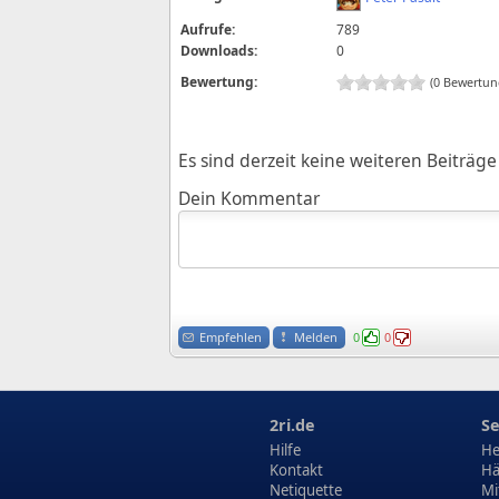
Aufrufe:
789
Downloads:
0
Bewertung:
(0 Bewertun
Es sind derzeit keine weiteren Beiträ
Dein Kommentar
Empfehlen
Melden
0
0
2ri.de
Se
Hilfe
He
Kontakt
Hä
Netiquette
Mi