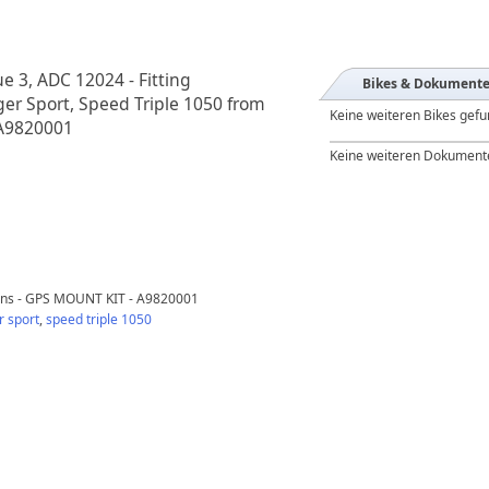
e 3, ADC 12024 - Fitting
Bikes & Dokument
iger Sport, Speed Triple 1050 from
Keine weiteren Bikes gef
 A9820001
Keine weiteren Dokument
tions - GPS MOUNT KIT - A9820001
r sport
,
speed triple 1050