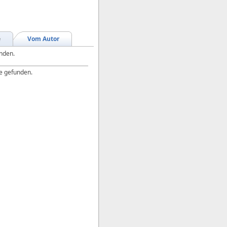
e
Vom Autor
unden.
e gefunden.