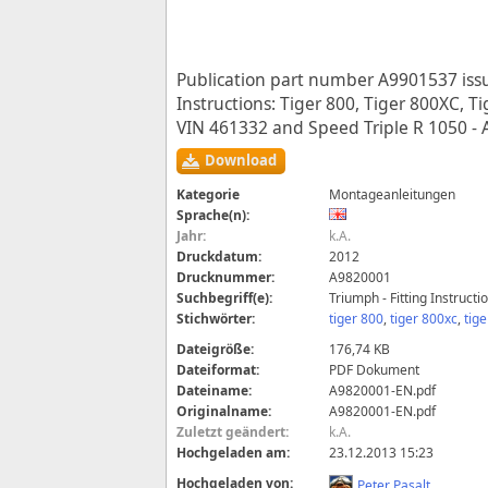
Publication part number A9901537 issu
Instructions: Tiger 800, Tiger 800XC, T
VIN 461332 and Speed Triple R 1050 -
Download
Kategorie
Montageanleitungen
Sprache(n):
Jahr:
k.A.
Druckdatum:
2012
Drucknummer:
A9820001
Suchbegriff(e):
Triumph - Fitting Instruc
Stichwörter:
tiger 800
,
tiger 800xc
,
tige
Dateigröße:
176,74 KB
Dateiformat:
PDF Dokument
Dateiname:
A9820001-EN.pdf
Originalname:
A9820001-EN.pdf
Zuletzt geändert:
k.A.
Hochgeladen am:
23.12.2013 15:23
Hochgeladen von:
Peter Pasalt