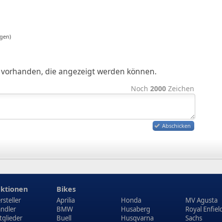
gen)
ge vorhanden, die angezeigt werden können.
Noch
2000
Zeichen
Abschicken
ktionen
Bikes
rsteller
Aprilia
Honda
MV Agusta
ndler
BMW
Husaberg
Royal Enfiel
tglieder
Buell
Husqvarna
Sachs