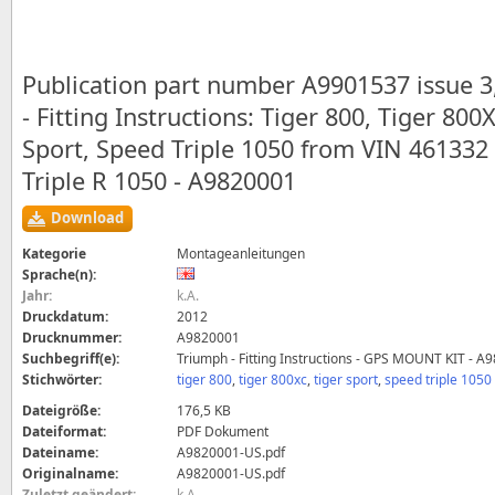
Publication part number A9901537 issue 
- Fitting Instructions: Tiger 800, Tiger 800
Sport, Speed Triple 1050 from VIN 461332
Triple R 1050 - A9820001
Download
Kategorie
Montageanleitungen
Sprache(n):
Jahr:
k.A.
Druckdatum:
2012
Drucknummer:
A9820001
Suchbegriff(e):
Triumph - Fitting Instructions - GPS MOUNT KIT - A
Stichwörter:
tiger 800
,
tiger 800xc
,
tiger sport
,
speed triple 1050
Dateigröße:
176,5 KB
Dateiformat:
PDF Dokument
Dateiname:
A9820001-US.pdf
Originalname:
A9820001-US.pdf
Zuletzt geändert:
k.A.