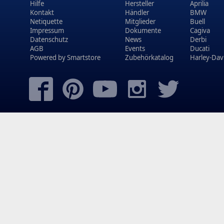
Hilfe
Hersteller
Aprilia
Kontakt
Händler
BMW
Netiquette
Mitglieder
Buell
Impressum
Dokumente
Cagiva
Datenschutz
News
Derbi
AGB
Events
Ducati
Powered by
Smartstore
Zubehörkatalog
Harley-Dav