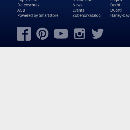
Datenschutz
News
Derbi
AGB
Events
Ducati
Powered by
Smartstore
Zubehörkatalog
Harley-Dav