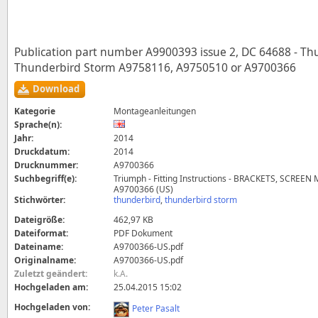
Publication part number A9900393 issue 2, DC 64688 - T
Thunderbird Storm A9758116, A9750510 or A9700366
Download
Kategorie
Montageanleitungen
Sprache(n):
Jahr:
2014
Druckdatum:
2014
Drucknummer:
A9700366
Suchbegriff(e):
Triumph - Fitting Instructions - BRACKETS, SCREE
A9700366 (US)
Stichwörter:
thunderbird
,
thunderbird storm
Dateigröße:
462,97 KB
Dateiformat:
PDF Dokument
Dateiname:
A9700366-US.pdf
Originalname:
A9700366-US.pdf
Zuletzt geändert:
k.A.
Hochgeladen am:
25.04.2015 15:02
Hochgeladen von:
Peter Pasalt