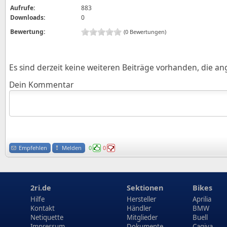
Aufrufe:
883
Downloads:
0
Bewertung:
(0 Bewertungen)
Es sind derzeit keine weiteren Beiträge vorhanden, die a
Dein Kommentar
Empfehlen
Melden
0
0
2ri.de
Sektionen
Bikes
Hilfe
Hersteller
Aprilia
Kontakt
Händler
BMW
Netiquette
Mitglieder
Buell
Impressum
Dokumente
Cagiva