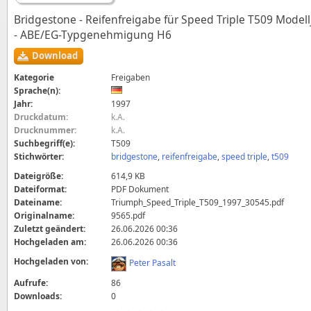
Bridgestone - Reifenfreigabe für Speed Triple T509 Modell
- ABE/EG-Typgenehmigung H6
Download
Kategorie
Freigaben
Sprache(n):
Jahr:
1997
Druckdatum:
k.A.
Drucknummer:
k.A.
Suchbegriff(e):
T509
Stichwörter:
bridgestone
,
reifenfreigabe
,
speed triple
,
t509
Dateigröße:
614,9 KB
Dateiformat:
PDF Dokument
Dateiname:
Triumph_Speed_Triple_T509_1997_30545.pdf
Originalname:
9565.pdf
Zuletzt geändert:
26.06.2026 00:36
Hochgeladen am:
26.06.2026 00:36
Hochgeladen von:
Peter Pasalt
Aufrufe:
86
Downloads:
0