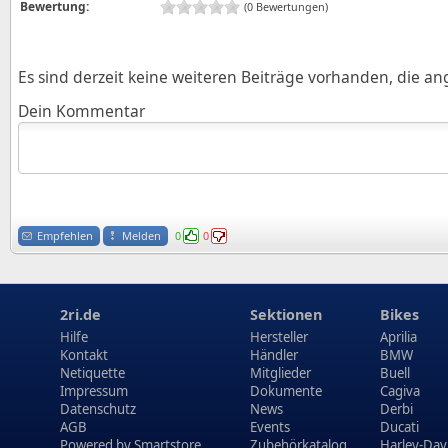
Bewertung:
(0 Bewertungen)
Es sind derzeit keine weiteren Beiträge vorhanden, die a
Dein Kommentar
Empfehlen
Melden
0
0
2ri.de
Sektionen
Bikes
Hilfe
Hersteller
Aprilia
Kontakt
Händler
BMW
Netiquette
Mitglieder
Buell
Impressum
Dokumente
Cagiva
Datenschutz
News
Derbi
AGB
Events
Ducati
Powered by
Smartstore
Zubehörkatalog
Harley-Dav