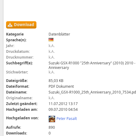
Download
Kategorie
Datenblätter
Sprache(n):
Jahr:
k.A.
Druckdatum:
k.A.
Drucknummer:
k.A.
Suchbegriff(e):
Suzuki GSX-R1000 "25th Anniversary" (2010) 2010 -
Anniversary
Stichwörter
:
k.A.
Dateigröße:
85,03 KB
Dateiformat:
PDF Dokument
Dateiname:
Suzuki_GSX-R1000_25th_Anniversary_2010_7534.pd
Originalname:
k.A.
Zuletzt geändert:
11.07.2012 13:17
Hochgeladen am:
09.07.2010 04:54
Hochgeladen von:
Peter Pasalt
Aufrufe:
890
Downloads:
0