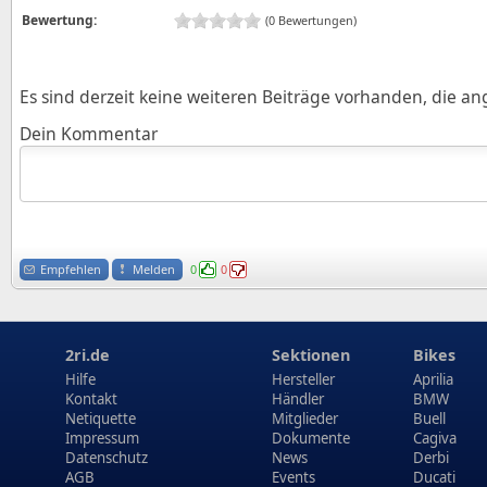
Bewertung:
(0 Bewertungen)
Es sind derzeit keine weiteren Beiträge vorhanden, die a
Dein Kommentar
Empfehlen
Melden
0
0
2ri.de
Sektionen
Bikes
Hilfe
Hersteller
Aprilia
Kontakt
Händler
BMW
Netiquette
Mitglieder
Buell
Impressum
Dokumente
Cagiva
Datenschutz
News
Derbi
AGB
Events
Ducati