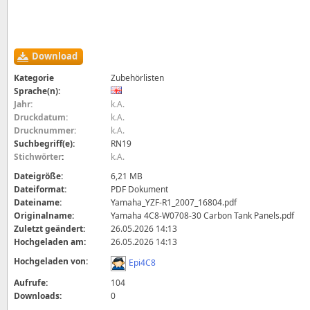
Download
Kategorie
Zubehörlisten
Sprache(n):
Jahr:
k.A.
Druckdatum:
k.A.
Drucknummer:
k.A.
Suchbegriff(e):
RN19
Stichwörter
:
k.A.
Dateigröße:
6,21 MB
Dateiformat:
PDF Dokument
Dateiname:
Yamaha_YZF-R1_2007_16804.pdf
Originalname:
Yamaha 4C8-W0708-30 Carbon Tank Panels.pdf
Zuletzt geändert:
26.05.2026 14:13
Hochgeladen am:
26.05.2026 14:13
Hochgeladen von:
Epi4C8
Aufrufe:
104
Downloads:
0