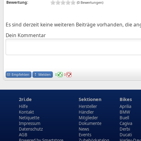
Bewertung:
(0 Bewertungen)
Es sind derzeit keine weiteren Beiträge vorhanden, die a
Dein Kommentar
Empfehlen
Melden
0
0
2ri.de
Sektionen
Bikes
Hilfe
Hersteller
Aprilia
Kontakt
Händler
BMW
Netiquette
Mitglieder
Buell
Impressum
Dokumente
Cagiva
Datenschutz
News
Derbi
AGB
Events
Ducati
Powered by
Smartstore
Zubehörkatalog
Harley-Dav