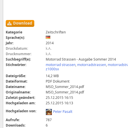
Download
Kategorie
Zeitschriften
Sprache(n):
Jahr:
2014
Druckdatum:
k.A.
Drucknummer:
k.A.
Suchbegriff(e):
Motorrad Strassen - Ausgabe Sommer 2014
Stichwörter:
motorrad strassen
,
motorradstrassen
,
motorradstr
z1000sx
Dateigröße:
14,2 MB
Dateiformat:
PDF Dokument
Dateiname:
MSO_Sommer_2014.pdf
Originalname:
MSO_Sommer_2014.pdf
Zuletzt geändert:
25.12.2015 16:15
Hochgeladen am:
25.12.2015 16:13
Hochgeladen von:
Peter Pasalt
Aufrufe:
787
Downloads:
6