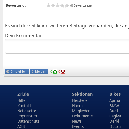
Bewertung:
(0 Bewertungen)
Es sind derzeit keine weiteren Beiträge vorhanden, die a
Dein Kommentar
Empfehlen
Melden
0
0
2ri.de
Sektionen
Bikes
Hilfe
Hersteller
Aprilia
Kontakt
Händler
BMW
Netiquette
Mitglieder
Buell
Impressum
Dokumente
Cagiva
Datenschutz
News
Derbi
AGB
Events
Ducati