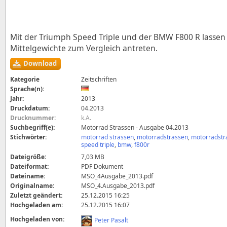
Mit der Triumph Speed Triple und der BMW F800 R lassen 
Mittelgewichte zum Vergleich antreten.
Download
Kategorie
Zeitschriften
Sprache(n):
Jahr:
2013
Druckdatum:
04.2013
Drucknummer:
k.A.
Suchbegriff(e):
Motorrad Strassen - Ausgabe 04.2013
Stichwörter:
motorrad strassen
,
motorradstrassen
,
motorradstr
speed triple
,
bmw
,
f800r
Dateigröße:
7,03 MB
Dateiformat:
PDF Dokument
Dateiname:
MSO_4Ausgabe_2013.pdf
Originalname:
MSO_4.Ausgabe_2013.pdf
Zuletzt geändert:
25.12.2015 16:25
Hochgeladen am:
25.12.2015 16:07
Hochgeladen von:
Peter Pasalt