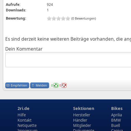
Aufrufe:
924
Downloads:
1
Bewertung:
(0 Bewertungen)
Es sind derzeit keine weiteren Beiträge vorhanden, die a
Dein Kommentar
Empfehlen
Melden
0
0
2ri.de
Sektionen
Bikes
Hilfe
Hersteller
Aprilia
Kontakt
Händler
BMW
Netiquette
Mitglieder
Buell
Impressum
Dokumente
Cagiva