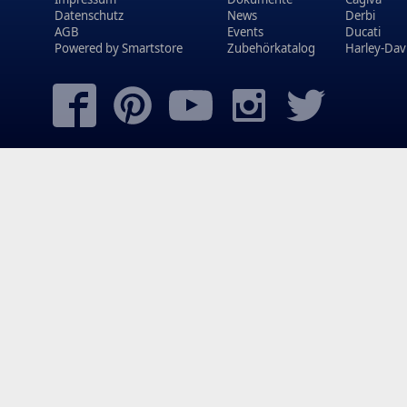
Datenschutz
News
Derbi
AGB
Events
Ducati
Powered by
Smartstore
Zubehörkatalog
Harley-Dav