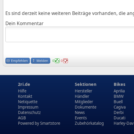
Es sind derzeit keine weiteren Beiträge vorhanden, die a
Dein Kommentar
Empfehlen
Melden
0
0
2ri.de
Sektionen
Bikes
Hilfe
Hersteller
Aprilia
Kontakt
Händler
BMW
Netiquette
Mitglieder
Buell
Impressum
Dokumente
Cagiva
Datenschutz
News
Derbi
AGB
Events
Ducati
Powered by
Smartstore
Zubehörkatalog
Harley-Dav