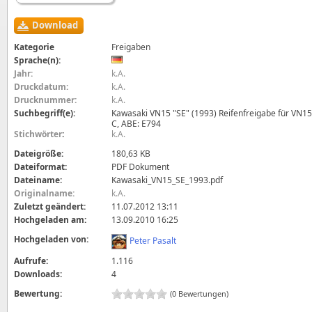
Download
Kategorie
Freigaben
Sprache(n):
Jahr:
k.A.
Druckdatum:
k.A.
Drucknummer:
k.A.
Suchbegriff(e):
Kawasaki VN15 "SE" (1993) Reifenfreigabe für VN15
C, ABE: E794
Stichwörter
:
k.A.
Dateigröße:
180,63 KB
Dateiformat:
PDF Dokument
Dateiname:
Kawasaki_VN15_SE_1993.pdf
Originalname:
k.A.
Zuletzt geändert:
11.07.2012 13:11
Hochgeladen am:
13.09.2010 16:25
Hochgeladen von:
Peter Pasalt
Aufrufe:
1.116
Downloads:
4
Bewertung:
(0 Bewertungen)