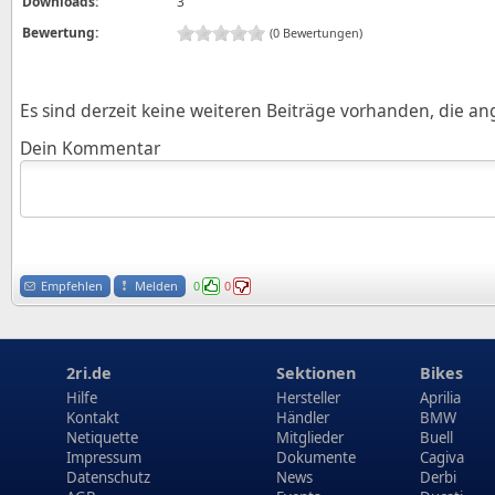
Downloads:
3
Bewertung:
(0 Bewertungen)
Es sind derzeit keine weiteren Beiträge vorhanden, die a
Dein Kommentar
Empfehlen
Melden
0
0
2ri.de
Sektionen
Bikes
Hilfe
Hersteller
Aprilia
Kontakt
Händler
BMW
Netiquette
Mitglieder
Buell
Impressum
Dokumente
Cagiva
Datenschutz
News
Derbi