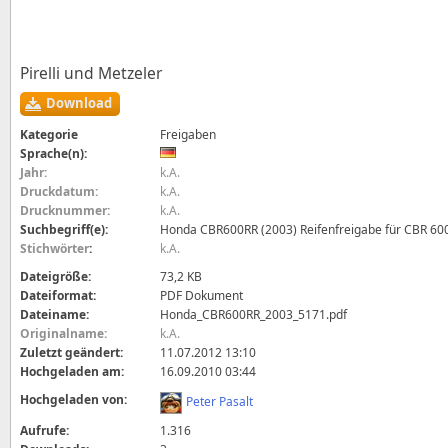
Pirelli und Metzeler
Download
Kategorie
Freigaben
Sprache(n):
Jahr:
k.A.
Druckdatum:
k.A.
Drucknummer:
k.A.
Suchbegriff(e):
Honda CBR600RR (2003) Reifenfreigabe für CBR 60
Stichwörter
:
k.A.
Dateigröße:
73,2 KB
Dateiformat:
PDF Dokument
Dateiname:
Honda_CBR600RR_2003_5171.pdf
Originalname:
k.A.
Zuletzt geändert:
11.07.2012 13:10
Hochgeladen am:
16.09.2010 03:44
Hochgeladen von:
Peter Pasalt
Aufrufe:
1.316