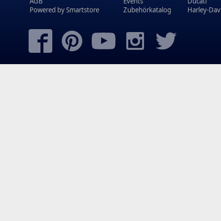
AGB
Events
Ducati
Powered by
Smartstore
Zubehörkatalog
Harley-Dav