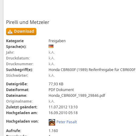
Pirelli und Metzeler
Download
Kategorie
Freigaben
Sprache(n):
Jahr:
k.A.
Druckdatum:
k.A.
Drucknummer:
k.A.
Suchbegriff(e):
Honda CBR600F (1989) Reifenfreigabe für CBR600F
Stichwörter
:
k.A.
Dateigröße:
77,93 KB
Dateiformat:
PDF Dokument
Dateiname:
Honda_CBR600F_1989_29846.pdf
Originalname:
k.A.
Zuletzt geändert:
11.07.2012 13:10
Hochgeladen am:
16.09.2010 05:18
Hochgeladen von:
Peter Pasalt
Aufrufe:
1.160