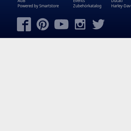
AGB
Events
Ducati
Powered by
Smartstore
Zubehörkatalog
Harley-Dav