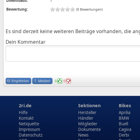
Downloads:
1
Bewertung:
(0 Bewertungen)
Es sind derzeit keine weiteren Beiträge vorhanden, die a
Dein Kommentar
Empfehlen
Melden
0
0
2ri.de
Sektionen
Bikes
Hilfe
Hersteller
Aprilia
Kontakt
Händler
BMW
Netiquette
Mitglieder
Buell
Impressum
Dokumente
Cagiva
Datenschutz
News
Derbi