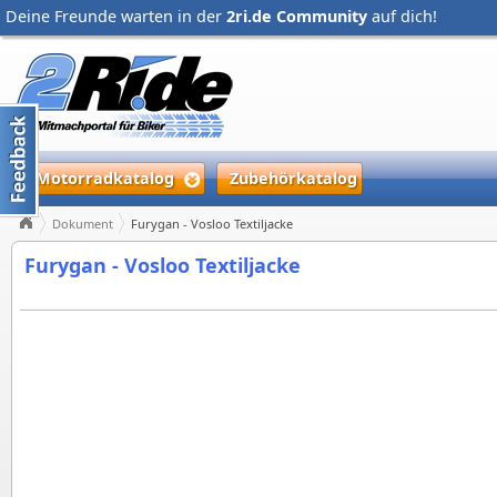
Deine Freunde warten in der
2ri.de Community
auf dich!
Motorradkatalog
Zubehörkatalog
Dokument
Furygan - Vosloo Textiljacke
Furygan - Vosloo Textiljacke