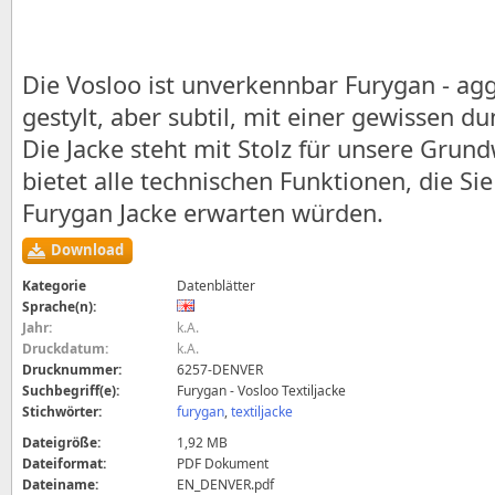
Die Vosloo ist unverkennbar Furygan - agg
gestylt, aber subtil, mit einer gewissen du
Die Jacke steht mit Stolz für unsere Grun
bietet alle technischen Funktionen, die Sie
Furygan Jacke erwarten würden.
Download
Kategorie
Datenblätter
Sprache(n):
Jahr:
k.A.
Druckdatum:
k.A.
Drucknummer:
6257-DENVER
Suchbegriff(e):
Furygan - Vosloo Textiljacke
Stichwörter:
furygan
,
textiljacke
Dateigröße:
1,92 MB
Dateiformat:
PDF Dokument
Dateiname:
EN_DENVER.pdf