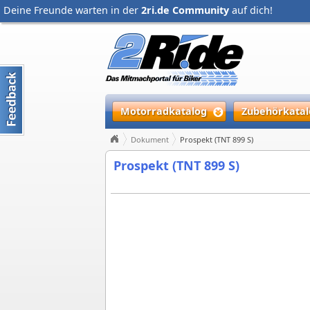
Deine Freunde warten in der
2ri.de Community
auf dich!
Motorradkatalog
Zubehörkatal
Dokument
Prospekt (TNT 899 S)
Prospekt (TNT 899 S)