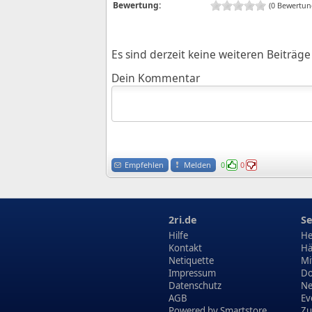
Bewertung:
(0 Bewertun
Es sind derzeit keine weiteren Beiträ
Dein Kommentar
Empfehlen
Melden
0
0
2ri.de
Se
Hilfe
He
Kontakt
Hä
Netiquette
Mi
Impressum
Do
Datenschutz
N
AGB
Ev
Powered by
Smartstore
Zu