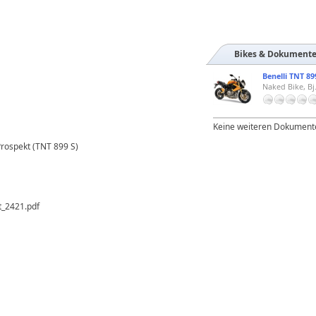
Bikes & Dokument
Benelli TNT 89
Naked Bike, Bj
Keine weiteren Dokument
Prospekt (TNT 899 S)
t_2421.pdf