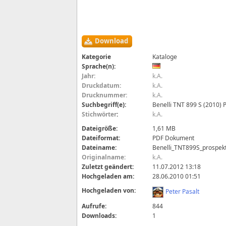
Download
Kategorie
Kataloge
Sprache(n):
Jahr:
k.A.
Druckdatum:
k.A.
Drucknummer:
k.A.
Suchbegriff(e):
Benelli TNT 899 S (2010) 
Stichwörter
:
k.A.
Dateigröße:
1,61 MB
Dateiformat:
PDF Dokument
Dateiname:
Benelli_TNT899S_prospek
Originalname:
k.A.
Zuletzt geändert:
11.07.2012 13:18
Hochgeladen am:
28.06.2010 01:51
Hochgeladen von:
Peter Pasalt
Aufrufe:
844
Downloads:
1