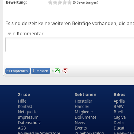
Bewertung:
(0 Bewertungen)
Es sind derzeit keine weiteren Beiträge vorhanden, die a
Dein Kommentar
Empfehlen
Melden
0
0
2ri.de
Sektionen
Bikes
Hilfe
Hersteller
Aprilia
Kontakt
Händler
BMW
Netiquette
Mitglieder
Buell
Impressum
Dokumente
Cagiva
Datenschutz
News
Derbi
AGB
Events
Ducati
Powered by
Smartstore
Zubehörkatalog
Harley-Dav