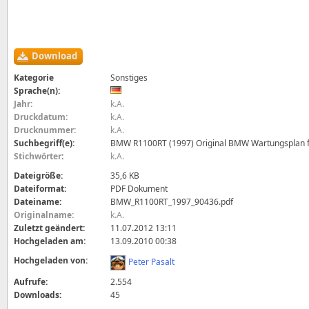
Download
Kategorie
Sonstiges
Sprache(n):
Jahr:
k.A.
Druckdatum:
k.A.
Drucknummer:
k.A.
Suchbegriff(e):
BMW R1100RT (1997) Original BMW Wartungsplan 
Stichwörter
:
k.A.
Dateigröße:
35,6 KB
Dateiformat:
PDF Dokument
Dateiname:
BMW_R1100RT_1997_90436.pdf
Originalname:
k.A.
Zuletzt geändert:
11.07.2012 13:11
Hochgeladen am:
13.09.2010 00:38
Hochgeladen von:
Peter Pasalt
Aufrufe:
2.554
Downloads:
45