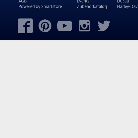
AGB
Events
Ducati
Powered by
Smartstore
Zubehörkatalog
Harley-Dav