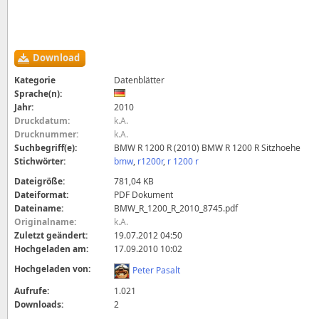
Download
Kategorie
Datenblätter
Sprache(n):
Jahr:
2010
Druckdatum:
k.A.
Drucknummer:
k.A.
Suchbegriff(e):
BMW R 1200 R (2010) BMW R 1200 R Sitzhoehe
Stichwörter:
bmw
,
r1200r
,
r 1200 r
Dateigröße:
781,04 KB
Dateiformat:
PDF Dokument
Dateiname:
BMW_R_1200_R_2010_8745.pdf
Originalname:
k.A.
Zuletzt geändert:
19.07.2012 04:50
Hochgeladen am:
17.09.2010 10:02
Hochgeladen von:
Peter Pasalt
Aufrufe:
1.021
Downloads:
2