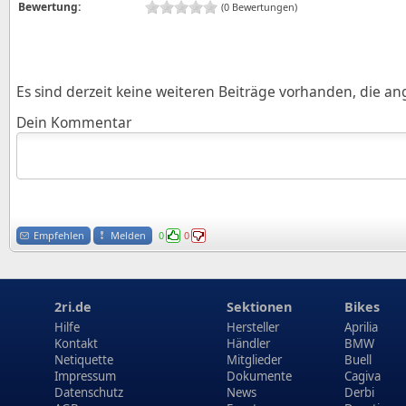
Bewertung:
(0 Bewertungen)
Es sind derzeit keine weiteren Beiträge vorhanden, die a
Dein Kommentar
Empfehlen
Melden
0
0
2ri.de
Sektionen
Bikes
Hilfe
Hersteller
Aprilia
Kontakt
Händler
BMW
Netiquette
Mitglieder
Buell
Impressum
Dokumente
Cagiva
Datenschutz
News
Derbi