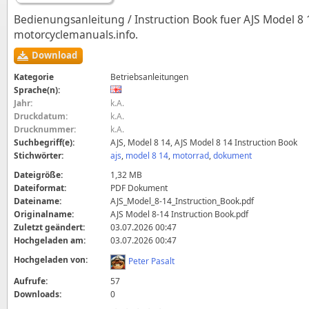
Bedienungsanleitung / Instruction Book fuer AJS Model 8 1
motorcyclemanuals.info.
Download
Kategorie
Betriebsanleitungen
Sprache(n):
Jahr:
k.A.
Druckdatum:
k.A.
Drucknummer:
k.A.
Suchbegriff(e):
AJS, Model 8 14, AJS Model 8 14 Instruction Book
Stichwörter:
ajs
,
model 8 14
,
motorrad
,
dokument
Dateigröße:
1,32 MB
Dateiformat:
PDF Dokument
Dateiname:
AJS_Model_8-14_Instruction_Book.pdf
Originalname:
AJS Model 8-14 Instruction Book.pdf
Zuletzt geändert:
03.07.2026 00:47
Hochgeladen am:
03.07.2026 00:47
Hochgeladen von:
Peter Pasalt
Aufrufe:
57
Downloads:
0