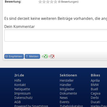
Bewertung:
(0 Bewertungen)
Es sind derzeit keine weiteren Beiträge vorhanden, die a
Dein Kommentar
Empfehlen
Melden
0
0
2ri.de
Sektionen
Bikes
Hilfe
Hersteller
Aprilia
Kontakt
Händler
BMW
Netiquette
Mitglieder
Buell
Impressum
Dokumente
Cagiva
Datenschutz
News
Derbi
AGB
Events
Ducati
Powered by
Smartstore
Zubehörkatalog
Harley-Dav