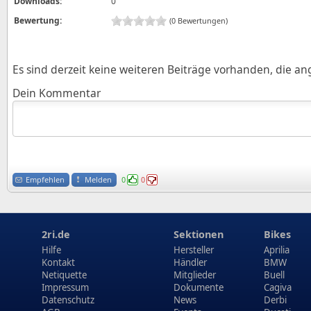
Downloads:
0
Bewertung:
(0 Bewertungen)
Es sind derzeit keine weiteren Beiträge vorhanden, die a
Dein Kommentar
Empfehlen
Melden
0
0
2ri.de
Sektionen
Bikes
Hilfe
Hersteller
Aprilia
Kontakt
Händler
BMW
Netiquette
Mitglieder
Buell
Impressum
Dokumente
Cagiva
Datenschutz
News
Derbi