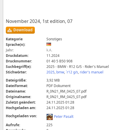
November 2024, 1st edition, 07
Download
Kategorie
Sonstiges
Sprache(n):
Jahr:
k.A.
Druckdatum:
11.2024
Drucknummer:
01 40 5 B50 908
Suchbegriff(e):
2025 - BMW - R12 G/S - Rider's Manuel
Stichwörter:
2025
,
bmw
,
´r12 g/s
,
rider's manuel
Dateigröße:
3,92 MB
Dateiformat:
PDF Dokument
Dateiname:
R_0N21_RM_0425_07.pdf
Originalname:
R_0N21_RM_0425_07.pdf
Zuletzt geändert:
24.11.2025 01:28
Hochgeladen am:
24.11.2025 01:28
Hochgeladen von:
Peter Pasalt
Aufrufe:
225