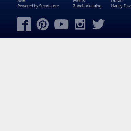
AGB
Events
Ducati
Powered by
Smartstore
Zubehörkatalog
Harley-Dav