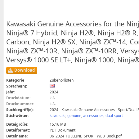
Kawasaki Genuine Accessories for the Nin
Ninja® 7 Hybrid, Ninja H2®, Ninja H2® R
Carbon, Ninja H2® SX, Ninja® ZX™-14, Co
Ninja® ZX™-10R, Ninja® ZX™-10RR, Versy
Versys® 1000 SE LT+, Ninja® 1000, Ninja®
Download
Kategorie
Zubehörlisten
Sprache(n):
Jahr:
2024
Druckdatum:
k.A.
Drucknummer:
k.A.
Suchbegriff(e):
2024 - Kawasaki Genuine Accessories - Sport/Dual Sp
Stichwörter:
kawasaki
,
genuine
,
accessories
,
dual sport
Dateigröße:
15,16 MB
Dateiformat:
PDF Dokument
Dateiname:
06_2024_FULLLINE_SPORT_WEB_Book.pdf