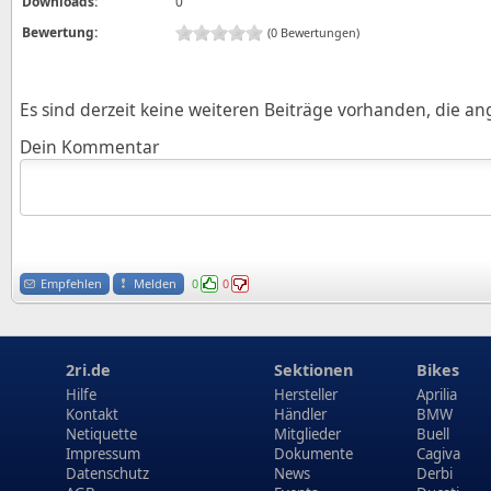
Downloads:
0
Bewertung:
(0 Bewertungen)
Es sind derzeit keine weiteren Beiträge vorhanden, die a
Dein Kommentar
Empfehlen
Melden
0
0
2ri.de
Sektionen
Bikes
Hilfe
Hersteller
Aprilia
Kontakt
Händler
BMW
Netiquette
Mitglieder
Buell
Impressum
Dokumente
Cagiva
Datenschutz
News
Derbi