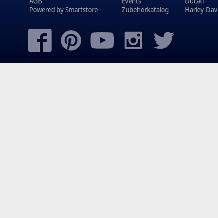
AGB
Events
Ducati
Powered by
Smartstore
Zubehörkatalog
Harley-Dav