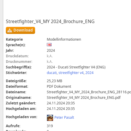
Streetfighter_V4_MY 2024_Brochure_ENG
Download
Kategorie
Modellinformationen
Sprache(n):
Jahr:
2024
Druckdatum:
k.A.
Drucknummer:
k.A.
Suchbegriff(e):
2024 - Ducati Streetfighter V4 (ENG)
Stichwörter:
ducati
,
streetfighter v4
,
2024
Dateigröße:
25,23 MB
Dateiformat:
PDF Dokument
Dateiname:
Streetfighter_V4_MY_2024_Brochure_ENG_28116.p
Originalname:
Streetfighter_V4_MY 2024_Brochure_ENG.pdf
Zuletzt geändert:
24.11.2024 20:35
Hochgeladen am:
24.11.2024 20:35
Hochgeladen von:
Peter Pasalt
Aufrufe:
319