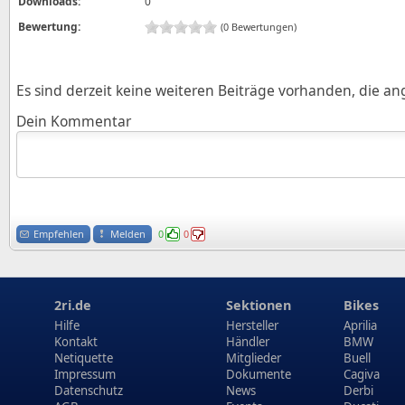
Downloads:
0
Bewertung:
(0 Bewertungen)
Es sind derzeit keine weiteren Beiträge vorhanden, die a
Dein Kommentar
Empfehlen
Melden
0
0
2ri.de
Sektionen
Bikes
Hilfe
Hersteller
Aprilia
Kontakt
Händler
BMW
Netiquette
Mitglieder
Buell
Impressum
Dokumente
Cagiva
Datenschutz
News
Derbi