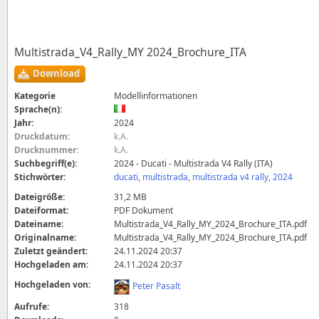
Multistrada_V4_Rally_MY 2024_Brochure_ITA
Download
Kategorie
Modellinformationen
Sprache(n):
Jahr:
2024
Druckdatum:
k.A.
Drucknummer:
k.A.
Suchbegriff(e):
2024 - Ducati - Multistrada V4 Rally (ITA)
Stichwörter:
ducati
,
multistrada
,
multistrada v4 rally
,
2024
Dateigröße:
31,2 MB
Dateiformat:
PDF Dokument
Dateiname:
Multistrada_V4_Rally_MY_2024_Brochure_ITA.pdf
Originalname:
Multistrada_V4_Rally_MY_2024_Brochure_ITA.pdf
Zuletzt geändert:
24.11.2024 20:37
Hochgeladen am:
24.11.2024 20:37
Hochgeladen von:
Peter Pasalt
Aufrufe:
318