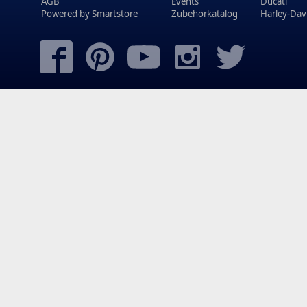
AGB
Events
Ducati
Powered by
Smartstore
Zubehörkatalog
Harley-Dav