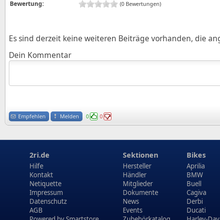
Bewertung:
(0 Bewertungen)
Es sind derzeit keine weiteren Beiträge vorhanden, die a
Dein Kommentar
Empfehlen
Melden
0
0
2ri.de
Sektionen
Bikes
Hilfe
Hersteller
Aprilia
Kontakt
Händler
BMW
Netiquette
Mitglieder
Buell
Impressum
Dokumente
Cagiva
Datenschutz
News
Derbi
AGB
Events
Ducati
Powered by
Smartstore
Zubehörkatalog
Harley-Dav