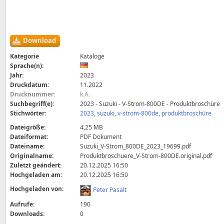
Download
Kategorie
Kataloge
Sprache(n):
Jahr:
2023
Druckdatum:
11.2022
Drucknummer:
k.A.
Suchbegriff(e):
2023 - Suzuki - V-Strom-800DE - Produktbroschüre
Stichwörter:
2023
,
suzuki
,
v-strom-800de
,
produktbroschüre
Dateigröße:
4,25 MB
Dateiformat:
PDF Dokument
Dateiname:
Suzuki_V-Strom_800DE_2023_19699.pdf
Originalname:
Produktbroschuere_V-Strom-800DE.original.pdf
Zuletzt geändert:
20.12.2025 16:50
Hochgeladen am:
20.12.2025 16:50
Hochgeladen von:
Peter Pasalt
Aufrufe:
190
Downloads:
0