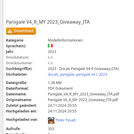
Panigale V4_R_MY 2023_Giveaway_ITA
Download
Kategorie
Modellinformationen
Sprache(n):
Jahr:
2023
Druckdatum:
k.A.
Drucknummer:
k.A.
Suchbegriff(e):
2023 - Ducati Panigale V4 R Giveaway (ITA)
Stichwörter:
ducati
,
panigale
,
panigale v4 r
,
2023
Dateigröße:
1,38 MB
Dateiformat:
PDF Dokument
Dateiname:
Panigale_V4_R_MY_2023_Giveaway_ITA.pdf
Originalname:
Panigale V4_R_MY 2023_Giveaway_ITA.pdf
Zuletzt geändert:
24.11.2024 20:55
Hochgeladen am:
24.11.2024 20:55
Hochgeladen von:
Peter Pasalt
Aufrufe:
353