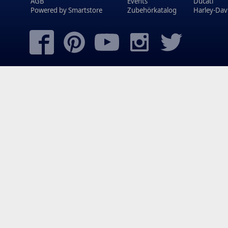
AGB
Events
Ducati
Powered by
Smartstore
Zubehörkatalog
Harley-Dav