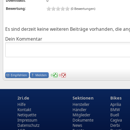
Downloads:
0
Bewertung:
(0 Bewertungen)
Es sind derzeit keine weiteren Beiträge vorhanden, die a
Dein Kommentar
Empfehlen
Melden
0
0
2ri.de
Sektionen
Bikes
Hilfe
Hersteller
Aprilia
Kontakt
Händler
BMW
Netiquette
Mitglieder
Buell
Impressum
Dokumente
Cagiva
Datenschutz
News
Derbi