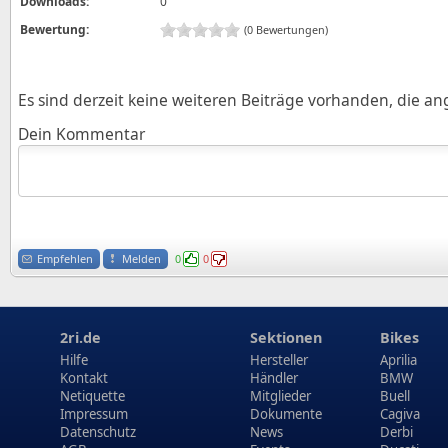
Downloads:
0
Bewertung:
(0 Bewertungen)
Es sind derzeit keine weiteren Beiträge vorhanden, die a
Dein Kommentar
Empfehlen
Melden
0
0
2ri.de
Sektionen
Bikes
Hilfe
Hersteller
Aprilia
Kontakt
Händler
BMW
Netiquette
Mitglieder
Buell
Impressum
Dokumente
Cagiva
Datenschutz
News
Derbi