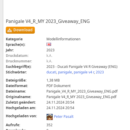
Panigale V4_R_MY 2023_Giveaway_ENG
Download
Kategorie
Modellinformationen
Sprache(n):
Jahr:
2023
Druckdatum:
k.A.
Drucknummer:
k.A.
Suchbegriff(e):
2023 - Ducati Panigale V4 R Giveaway (ENG)
Stichwörter:
ducati
,
panigale
,
panigale v4 r
,
2023
Dateigröße:
1,38 MB
Dateiformat:
PDF Dokument
Dateiname:
Panigale_V4_R_MY_2023_Giveaway_ENG.pdf
Originalname:
Panigale V4_R_MY 2023_Giveaway_ENG.pdf
Zuletzt geändert:
24.11.2024 20:54
Hochgeladen am:
24.11.2024 20:54
Hochgeladen von:
Peter Pasalt
Aufrufe:
352