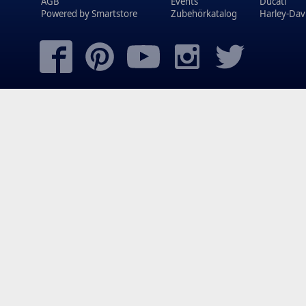
AGB
Events
Ducati
Powered by
Smartstore
Zubehörkatalog
Harley-Dav