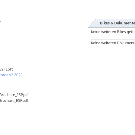
P
Bikes & Dokument
Keine weiteren Bikes gef
Keine weiteren Dokument
V2 (ESP)
trada v2 2023
Brochure_ESP.pdf
Brochure_ESP.pdf