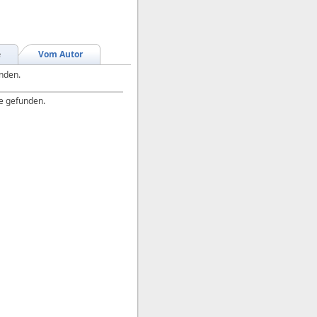
e
Vom Autor
unden.
e gefunden.