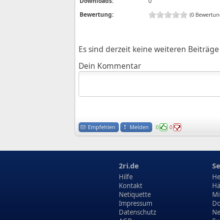
Downloads:
0
Bewertung:
(0 Bewertun
Es sind derzeit keine weiteren Beiträ
Dein Kommentar
Empfehlen
Melden
0
0
2ri.de
Se
Hilfe
He
Kontakt
Hä
Netiquette
Mi
Impressum
Do
Datenschutz
N