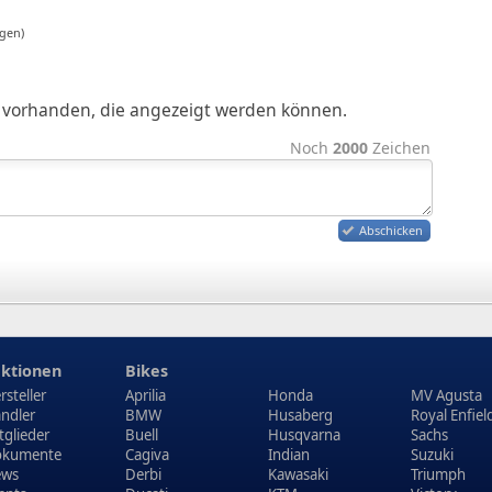
gen)
ge vorhanden, die angezeigt werden können.
Noch
2000
Zeichen
Abschicken
ktionen
Bikes
rsteller
Aprilia
Honda
MV Agusta
ndler
BMW
Husaberg
Royal Enfiel
tglieder
Buell
Husqvarna
Sachs
kumente
Cagiva
Indian
Suzuki
ews
Derbi
Kawasaki
Triumph