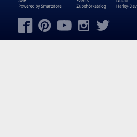
AGB
Events
Ducati
Powered by
Smartstore
Zubehörkatalog
Harley-Dav