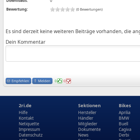
Downloads:
0
Bewertung:
(0 Bewertungen)
Es sind derzeit keine weiteren Beiträge vorhanden, die a
Dein Kommentar
Empfehlen
Melden
0
0
2ri.de
Sektionen
Bikes
Hilfe
Hersteller
Aprilia
Kontakt
Händler
BMW
Netiquette
Mitglieder
Buell
Impressum
Dokumente
Cagiva
Datenschutz
News
Derbi