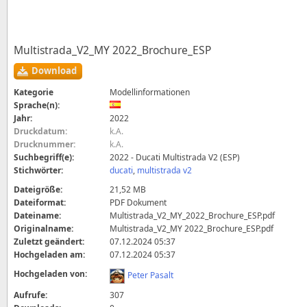
Multistrada_V2_MY 2022_Brochure_ESP
Download
Kategorie
Modellinformationen
Sprache(n):
Jahr:
2022
Druckdatum:
k.A.
Drucknummer:
k.A.
Suchbegriff(e):
2022 - Ducati Multistrada V2 (ESP)
Stichwörter:
ducati
,
multistrada v2
Dateigröße:
21,52 MB
Dateiformat:
PDF Dokument
Dateiname:
Multistrada_V2_MY_2022_Brochure_ESP.pdf
Originalname:
Multistrada_V2_MY 2022_Brochure_ESP.pdf
Zuletzt geändert:
07.12.2024 05:37
Hochgeladen am:
07.12.2024 05:37
Hochgeladen von:
Peter Pasalt
Aufrufe:
307