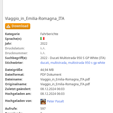
Viaggio_in_Emilia-Romagna_ITA
Download
Kategorie
Fahrberichte
Sprache(n):
Jahr:
2022
Druckdatum:
k.A.
Drucknummer:
k.A.
Suchbegriff(e):
2022 - Ducati Multistrada 950 S GP White (ITA)
Stichwörter:
ducati
,
multistrada
,
multistrada 950 s gp white
Dateigröße:
44,94 MB
Dateiformat:
PDF Dokument
Dateiname:
Viaggio_in_Emilia-Romagna_ITA.pdf
Originalname:
Viaggio_in_Emilia-Romagna_ITA.pdf
Zuletzt geändert:
08.12.2024 06:03
Hochgeladen am:
08.12.2024 06:03
Hochgeladen von:
Peter Pasalt
Aufrufe:
597