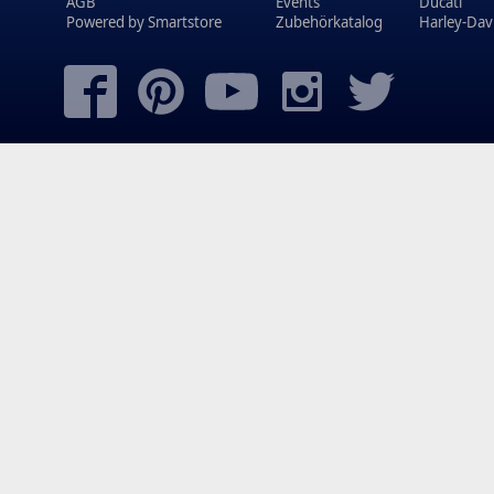
AGB
Events
Ducati
Powered by
Smartstore
Zubehörkatalog
Harley-Dav