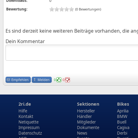
Downloads:
0
Bewertung:
(0 Bewertungen)
Es sind derzeit keine weiteren Beiträge vorhanden, die a
Dein Kommentar
Empfehlen
Melden
0
0
2ri.de
Sektionen
Bikes
Hilfe
Hersteller
Aprilia
Kontakt
Händler
BMW
Netiquette
Mitglieder
Buell
Impressum
Dokumente
Cagiva
Datenschutz
News
Derbi