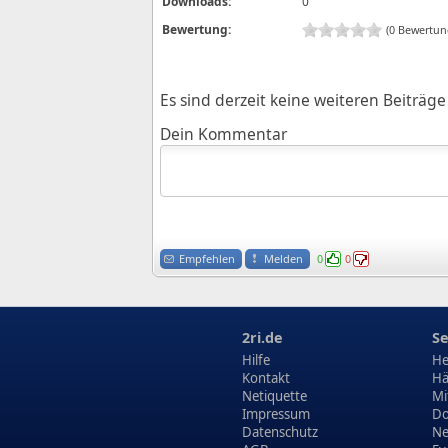
Downloads:
0
Bewertung:
(0 Bewertun
Es sind derzeit keine weiteren Beiträ
Dein Kommentar
Empfehlen
Melden
0
0
2ri.de
Se
Hilfe
He
Kontakt
Hä
Netiquette
Mi
Impressum
Do
Datenschutz
N