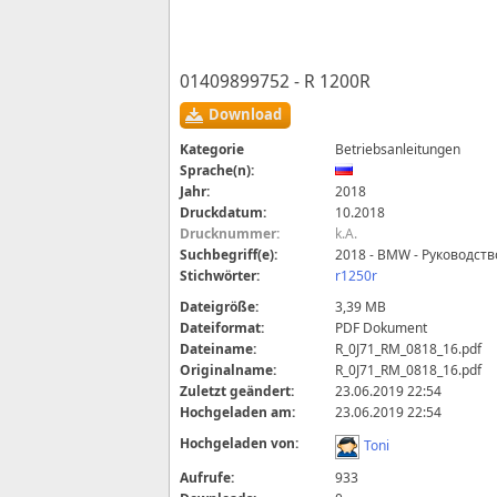
01409899752 - R 1200R
Download
Kategorie
Betriebsanleitungen
Sprache(n):
Jahr:
2018
Druckdatum:
10.2018
Drucknummer:
k.A.
Suchbegriff(e):
2018 - BMW - Руководст
Stichwörter:
r1250r
Dateigröße:
3,39 MB
Dateiformat:
PDF Dokument
Dateiname:
R_0J71_RM_0818_16.pdf
Originalname:
R_0J71_RM_0818_16.pdf
Zuletzt geändert:
23.06.2019 22:54
Hochgeladen am:
23.06.2019 22:54
Hochgeladen von:
Toni
Aufrufe:
933