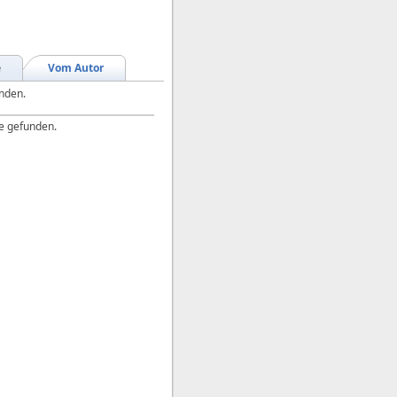
e
Vom Autor
unden.
e gefunden.