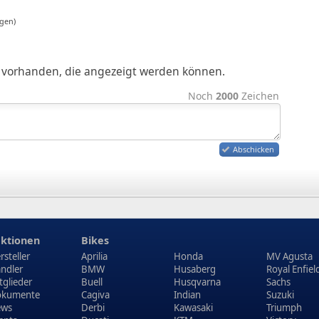
gen)
ge vorhanden, die angezeigt werden können.
Noch
2000
Zeichen
Abschicken
ktionen
Bikes
rsteller
Aprilia
Honda
MV Agusta
ndler
BMW
Husaberg
Royal Enfiel
tglieder
Buell
Husqvarna
Sachs
kumente
Cagiva
Indian
Suzuki
ews
Derbi
Kawasaki
Triumph