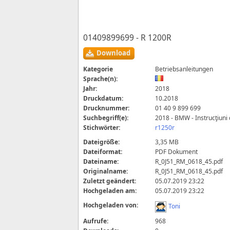
01409899699 - R 1200R
Download
Kategorie
Betriebsanleitungen
Sprache(n):
Jahr:
2018
Druckdatum:
10.2018
Drucknummer:
01 40 9 899 699
Suchbegriff(e):
2018 - BMW - Instrucţiuni 
Stichwörter:
r1250r
Dateigröße:
3,35 MB
Dateiformat:
PDF Dokument
Dateiname:
R_0J51_RM_0618_45.pdf
Originalname:
R_0J51_RM_0618_45.pdf
Zuletzt geändert:
05.07.2019 23:22
Hochgeladen am:
05.07.2019 23:22
Hochgeladen von:
Toni
Aufrufe:
968