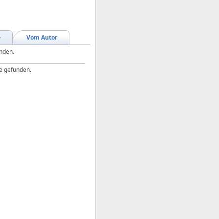
e
Vom Autor
unden.
e gefunden.