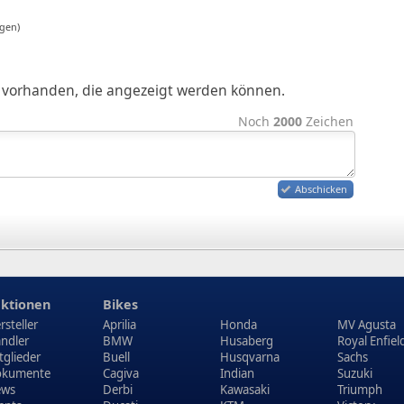
gen)
ge vorhanden, die angezeigt werden können.
Noch
2000
Zeichen
Abschicken
ktionen
Bikes
rsteller
Aprilia
Honda
MV Agusta
ndler
BMW
Husaberg
Royal Enfiel
tglieder
Buell
Husqvarna
Sachs
kumente
Cagiva
Indian
Suzuki
ews
Derbi
Kawasaki
Triumph