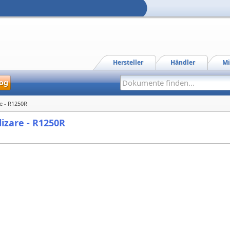
Hersteller
Händler
Mi
og
re - R1250R
lizare - R1250R