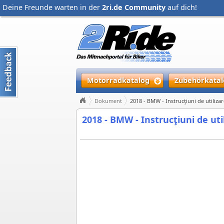
Deine Freunde warten in der
2ri.de Community
auf dich!
Motorradkatalog
Zubehörkatal
Dokument
2018 - BMW - Instrucţiuni de utiliza
2018 - BMW - Instrucţiuni de uti