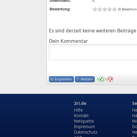
Downloads:
0
Bewertung:
(0 Bewertun
Es sind derzeit keine weiteren Beiträ
Dein Kommentar
Empfehlen
Melden
0
0
2ri.de
Se
Hilfe
He
Kontakt
Hä
Netiquette
Mi
Impressum
Do
Datenschutz
N