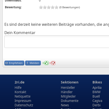
Downloads:
0
Bewertung:
(0 Bewertungen)
Es sind derzeit keine weiteren Beiträge vorhanden, die a
Dein Kommentar
Empfehlen
Melden
0
0
2ri.de
Sektionen
Bikes
Hilfe
Hersteller
Aprilia
Kontakt
Händler
BMW
Netiquette
Mitglieder
Buell
Impressum
Dokumente
Cagiva
Datenschutz
News
Derbi