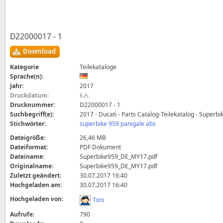
D22000017 - 1
Download
Kategorie
Teilekataloge
Sprache(n):
Jahr:
2017
Druckdatum:
k.A.
Drucknummer:
D22000017 - 1
Suchbegriff(e):
2017 - Ducati - Parts Catalog-Teilekatalog - Superb
Stichwörter:
superbike 959 panigale abs
Dateigröße:
26,46 MB
Dateiformat:
PDF Dokument
Dateiname:
Superbike959_DE_MY17.pdf
Originalname:
Superbike959_DE_MY17.pdf
Zuletzt geändert:
30.07.2017 16:40
Hochgeladen am:
30.07.2017 16:40
Hochgeladen von:
Toni
Aufrufe:
790