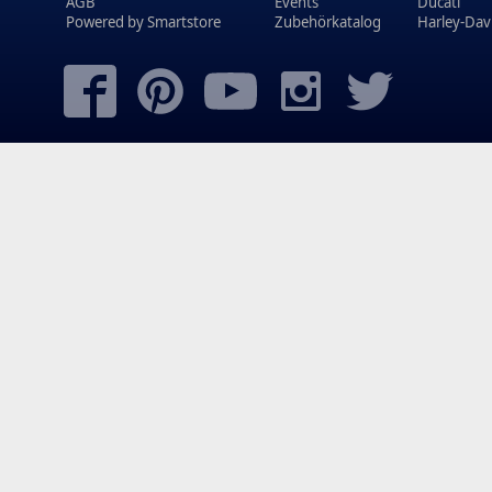
AGB
Events
Ducati
Powered by
Smartstore
Zubehörkatalog
Harley-Dav