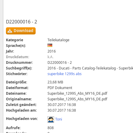
D22000016 - 2
Download
Kategorie
Teilekataloge
Sprache(n):
Jahr:
2016
Druckdatum:
k.A.
Drucknummer:
D22000016 - 2
Suchbegriff(e):
2016 - Ducati - Parts Catalog-Teilekatalog - Superb
Stichwörter:
superbike 1299s abs
Dateigröße:
23,68 MB
Dateiformat:
PDF Dokument
Dateiname:
Superbike_1299S_Abs_MY16_DE.pdf
Originalname:
Superbike_1299S_Abs_MY16_DE.pdf
Zuletzt geändert:
30.07.2017 16:38
Hochgeladen am:
30.07.2017 16:38
Hochgeladen von:
Toni
Aufrufe:
808