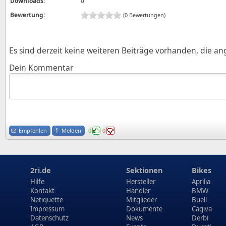
Downloads:
0
Bewertung:
(0 Bewertungen)
Es sind derzeit keine weiteren Beiträge vorhanden, die a
Dein Kommentar
Empfehlen
Melden
0
0
2ri.de
Sektionen
Bikes
Hilfe
Hersteller
Aprilia
Kontakt
Händler
BMW
Netiquette
Mitglieder
Buell
Impressum
Dokumente
Cagiva
Datenschutz
News
Derbi