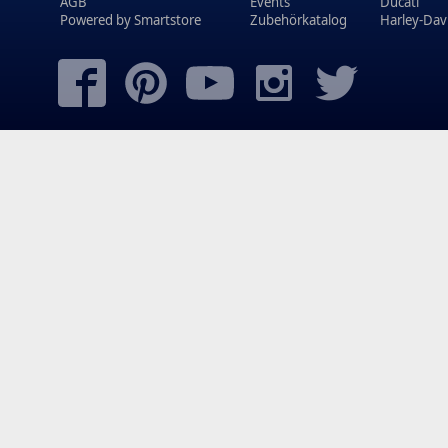
AGB
Events
Ducati
Powered by
Smartstore
Zubehörkatalog
Harley-Dav