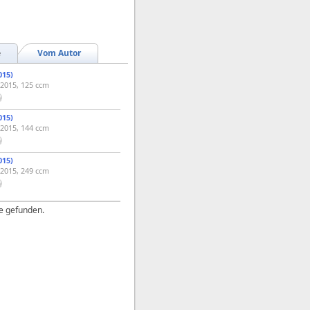
e
Vom Autor
015)
 2015, 125 ccm
015)
 2015, 144 ccm
015)
 2015, 249 ccm
e gefunden.