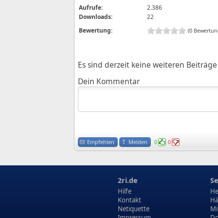
Aufrufe:
2.386
Downloads:
22
Bewertung:
(0 Bewertun
Es sind derzeit keine weiteren Beiträ
Dein Kommentar
Empfehlen
Melden
0
0
2ri.de
Se
Hilfe
He
Kontakt
Hä
Netiquette
Mi
Impressum
Do