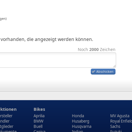
gen)
ge vorhanden, die angezeigt werden können.
Noch
2000
Zeichen
Abschicken
ktionen
Bikes
rsteller
Aprilia
Honda
MV Agusta
ndler
BMW
Husaberg
Royal Enfiel
tglieder
Buell
Husqvarna
Sachs
kumente
Cagiva
Indian
Suzuki