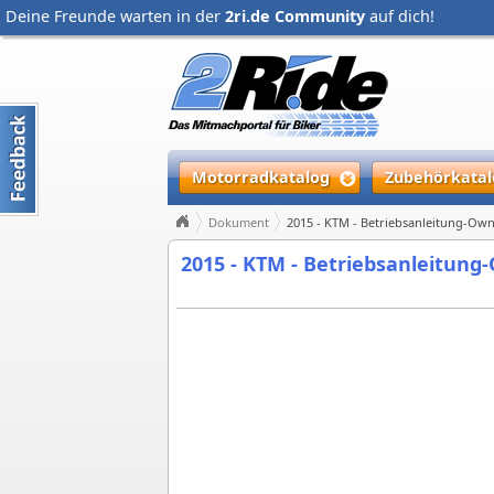
Deine Freunde warten in der
2ri.de Community
auf dich!
Motorradkatalog
Zubehörkatal
Dokument
2015 - KTM - Betriebsanleitung-Own
2015 - KTM - Betriebsanleitung