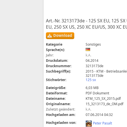
Art.-Nr. 3213173de - 125 SX EU, 125 SX
EU, 250 SX US, 250 XC EU/US, 300 XC 
Download
Kategorie
Sonstiges
Sprache(n):
Jahr:
k.A.
Druckdatum:
04.2014
Drucknummer:
3213173de
Suchbegriff(e):
2015 - KTM - Betriebsanlei
3213173de
Stichwörter:
125 sx
Dateigröße:
6,03 MB
Dateiformat:
PDF Dokument
Dateiname:
KTM_125_SX_2015.pdf
Originalname:
15_3213173_de_OM.pdf
Zuletzt geändert:
k.A.
Hochgeladen am:
07.06.2014 04:32
Hochgeladen von:
Peter Pasalt