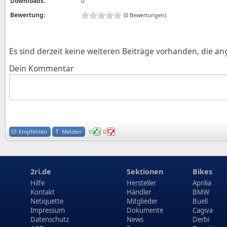
Downloads:
0
Bewertung:
(0 Bewertungen)
Es sind derzeit keine weiteren Beiträge vorhanden, die a
Dein Kommentar
Empfehlen
Melden
0
0
2ri.de
Sektionen
Bikes
Hilfe
Hersteller
Aprilia
Kontakt
Händler
BMW
Netiquette
Mitglieder
Buell
Impressum
Dokumente
Cagiva
Datenschutz
News
Derbi