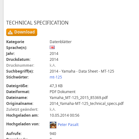
TECHNICAL SPECIFICATION
Download
Kategorie
Datenblätter
Sprache(n):
Jahr:
2014
Druckdatum:
2014
Drucknummer:
k.A.
Suchbegriff(e):
2014 - Yamaha - Data Sheet - MT-125
Stichwörter:
mt-125
Dateigröße:
47,3 KB
Dateiformat:
PDF Dokument
Dateiname:
Yamaha_MT-125_2015_85369.pdf
Originalname:
2014_Yamaha-MT-125_technical_specs.pdf
Zuletzt geändert:
k.A.
Hochgeladen am:
10.05.2014 00:56
Hochgeladen von:
Peter Pasalt
Aufrufe:
940