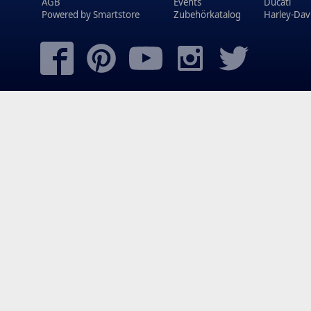
AGB
Events
Ducati
Powered by
Smartstore
Zubehörkatalog
Harley-Dav