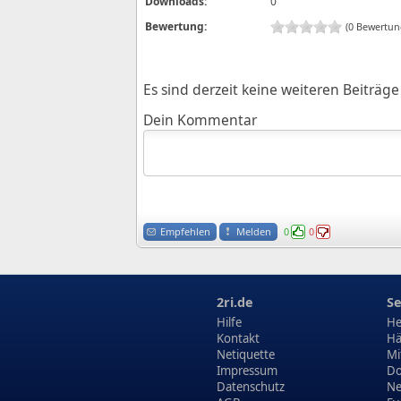
Downloads:
0
Bewertung:
(0 Bewertun
Es sind derzeit keine weiteren Beiträ
Dein Kommentar
Empfehlen
Melden
0
0
2ri.de
Se
Hilfe
He
Kontakt
Hä
Netiquette
Mi
Impressum
Do
Datenschutz
N