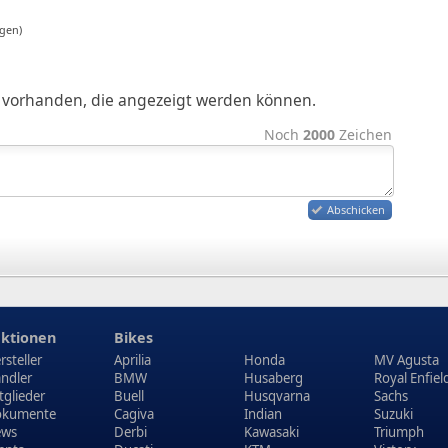
gen)
ge vorhanden, die angezeigt werden können.
Noch
2000
Zeichen
Abschicken
ktionen
Bikes
rsteller
Aprilia
Honda
MV Agusta
ndler
BMW
Husaberg
Royal Enfiel
tglieder
Buell
Husqvarna
Sachs
kumente
Cagiva
Indian
Suzuki
ews
Derbi
Kawasaki
Triumph