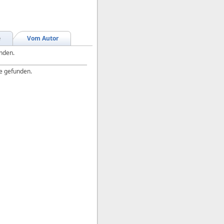
e
Vom Autor
unden.
e gefunden.