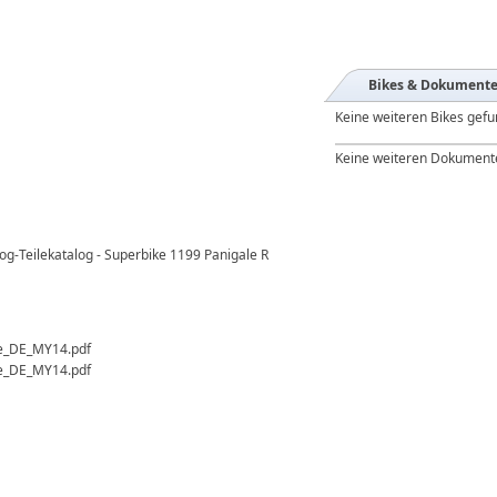
Bikes & Dokument
Keine weiteren Bikes gef
Keine weiteren Dokument
log-Teilekatalog - Superbike 1199 Panigale R
le_DE_MY14.pdf
le_DE_MY14.pdf