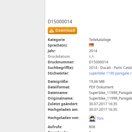
D15000014
Download
Kategorie
Teilekataloge
Sprache(n):
Jahr:
2014
Druckdatum:
k.A.
Drucknummer:
D15000014
Suchbegriff(e):
2014 - Ducati - Parts Cata
Stichwörter:
superbike 1199 panigale r
Dateigröße:
19,66 MB
Dateiformat:
PDF Dokument
Dateiname:
Superbike_1199R_Paniga
Originalname:
Superbike_1199R_Paniga
Zuletzt geändert:
30.07.2017 16:35
Hochgeladen am:
30.07.2017 16:35
Hochgeladen von:
Toni
Aufrufe:
808