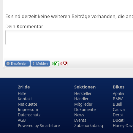
Es sind derzeit keine weiteren Beiträge vorhanden, die a
Dein Kommentar
Empfehlen
Melden
0
0
2ri.de
Sektionen
Bikes
Hilfe
Hersteller
Aprilia
Kontakt
Händler
BMW
Netiquette
Mitglieder
Buell
Impressum
Dokumente
Cagiva
Datenschutz
News
Derbi
AGB
Events
Ducati
Powered by
Smartstore
Zubehörkatalog
Harley-Dav