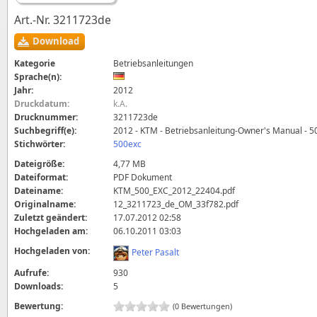
Art.-Nr. 3211723de
Download
Kategorie
Betriebsanleitungen
Sprache(n):
Jahr:
2012
Druckdatum:
k.A.
Drucknummer:
3211723de
Suchbegriff(e):
2012 - KTM - Betriebsanleitung-Owner's Manual - 
Stichwörter:
500exc
Dateigröße:
4,77 MB
Dateiformat:
PDF Dokument
Dateiname:
KTM_500_EXC_2012_22404.pdf
Originalname:
12_3211723_de_OM_33f782.pdf
Zuletzt geändert:
17.07.2012 02:58
Hochgeladen am:
06.10.2011 03:03
Hochgeladen von:
Peter Pasalt
Aufrufe:
930
Downloads:
5
Bewertung:
(0 Bewertungen)