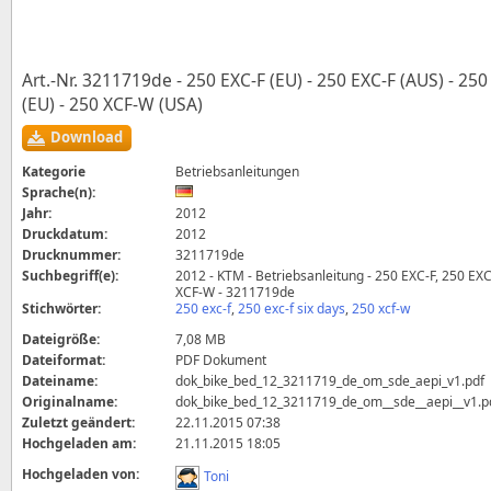
Art.-Nr. 3211719de - 250 EXC‑F (EU) - 250 EXC‑F (AUS) - 25
(EU) - 250 XCF‑W (USA)
Download
Kategorie
Betriebsanleitungen
Sprache(n):
Jahr:
2012
Druckdatum:
2012
Drucknummer:
3211719de
Suchbegriff(e):
2012 - KTM - Betriebsanleitung - 250 EXC‑F, 250 EX
XCF‑W - 3211719de
Stichwörter:
250 exc‑f
,
250 exc‑f six days
,
250 xcf‑w
Dateigröße:
7,08 MB
Dateiformat:
PDF Dokument
Dateiname:
dok_bike_bed_12_3211719_de_om_sde_aepi_v1.pdf
Originalname:
dok_bike_bed_12_3211719_de_om__sde__aepi__v1.p
Zuletzt geändert:
22.11.2015 07:38
Hochgeladen am:
21.11.2015 18:05
Hochgeladen von:
Toni