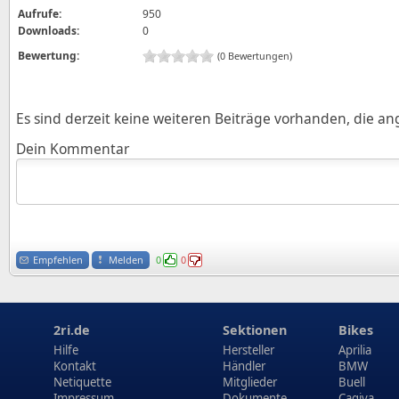
Aufrufe:
950
Downloads:
0
Bewertung:
(0 Bewertungen)
Es sind derzeit keine weiteren Beiträge vorhanden, die a
Dein Kommentar
Empfehlen
Melden
0
0
2ri.de
Sektionen
Bikes
Hilfe
Hersteller
Aprilia
Kontakt
Händler
BMW
Netiquette
Mitglieder
Buell
Impressum
Dokumente
Cagiva