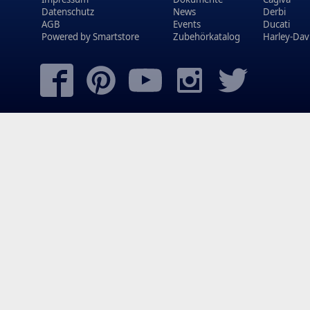
Datenschutz
News
Derbi
AGB
Events
Ducati
Powered by
Smartstore
Zubehörkatalog
Harley-Dav