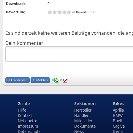
Downloads:
0
Bewertung:
(0 Bewertungen)
Es sind derzeit keine weiteren Beiträge vorhanden, die a
Dein Kommentar
Empfehlen
Melden
0
0
2ri.de
Sektionen
Bikes
Hilfe
Hersteller
Aprilia
Kontakt
Händler
BMW
Netiquette
Mitglieder
Buell
Impressum
Dokumente
Cagiva
Datenschutz
News
Derbi