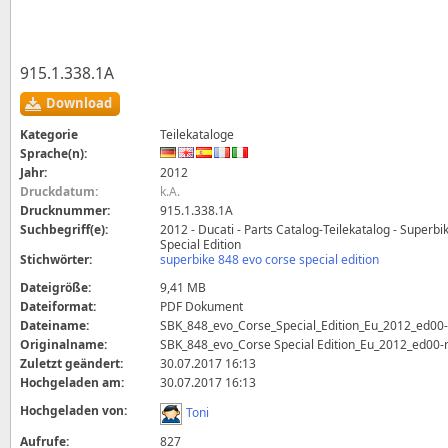
915.1.338.1A
Download
Kategorie
Teilekataloge
Sprache(n):
Jahr:
2012
Druckdatum:
k.A.
Drucknummer:
915.1.338.1A
Suchbegriff(e):
2012 - Ducati - Parts Catalog-Teilekatalog - Superb
Special Edition
Stichwörter:
superbike 848 evo corse special edition
Dateigröße:
9,41 MB
Dateiformat:
PDF Dokument
Dateiname:
SBK_848_evo_Corse_Special_Edition_Eu_2012_ed00-
Originalname:
SBK_848_evo_Corse Special Edition_Eu_2012_ed00-
Zuletzt geändert:
30.07.2017 16:13
Hochgeladen am:
30.07.2017 16:13
Hochgeladen von:
Toni
Aufrufe:
827