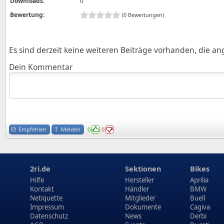
Downloads:
0
Bewertung:
(0 Bewertungen)
Es sind derzeit keine weiteren Beiträge vorhanden, die a
Dein Kommentar
Empfehlen
Melden
0
0
2ri.de
Sektionen
Bikes
Hilfe
Hersteller
Aprilia
Kontakt
Händler
BMW
Netiquette
Mitglieder
Buell
Impressum
Dokumente
Cagiva
Datenschutz
News
Derbi