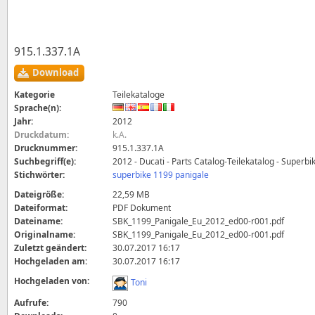
915.1.337.1A
Download
Kategorie
Teilekataloge
Sprache(n):
Jahr:
2012
Druckdatum:
k.A.
Drucknummer:
915.1.337.1A
Suchbegriff(e):
2012 - Ducati - Parts Catalog-Teilekatalog - Superb
Stichwörter:
superbike 1199 panigale
Dateigröße:
22,59 MB
Dateiformat:
PDF Dokument
Dateiname:
SBK_1199_Panigale_Eu_2012_ed00-r001.pdf
Originalname:
SBK_1199_Panigale_Eu_2012_ed00-r001.pdf
Zuletzt geändert:
30.07.2017 16:17
Hochgeladen am:
30.07.2017 16:17
Hochgeladen von:
Toni
Aufrufe:
790