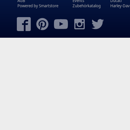
AGB
Events
Ducati
Powered by
Smartstore
Zubehörkatalog
Harley-Dav