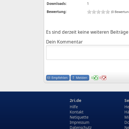
Downloads:
1
Bewertung:
(0 Bewertun
Es sind derzeit keine weiteren Beiträ
Dein Kommentar
Empfehlen
Melden
0
0
2ri.de
Se
Hilfe
He
Kontakt
Hä
Netiquette
Mi
Impressum
Do
Datenschutz
N