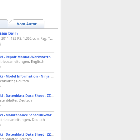
e
Vom Autor
400 (2011)
Sporttourer, Bj. 2011, 193 PS, 1.352 ccm, Fzg.-Typ ZXT40C
2010 - Kawasaki - Repair Manual-Werkstatthandbuch - ZZR1400 "ABS" - Ninja ZX-14 (Fzg.-Typ: ZGT40C)
triebsanleitungen, Englisch
2011 - Kawasaki - Model Information - Ninja ZX-14 "ABS" (ModelCode: ZX1400DBF)
enblätter, Deutsch
2011 - Kawasaki - Datenblatt-Data Sheet - ZZR1400 "ABS"
atenblätter, Deutsch
2011 - Kawasaki - Maintenance Schedule-Wartungsplan - ZZR1400 "ABS" (ModelCode: ZX1400DBF)
etriebsanleitungen, Deutsch
2011 - Kawasaki - Datenblatt-Data Sheet - ZZR1400 "ABS" (ModelCode: ZX1400DBF)
atenblätter, Deutsch