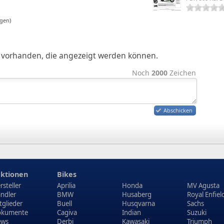
gen)
ge vorhanden, die angezeigt werden können.
Noch
2000
Zeichen
Abschicken
ktionen
Bikes
rsteller
Aprilia
Honda
MV Agusta
ndler
BMW
Husaberg
Royal Enfiel
tglieder
Buell
Husqvarna
Sachs
kumente
Cagiva
Indian
Suzuki
ews
Derbi
Kawasaki
Triumph