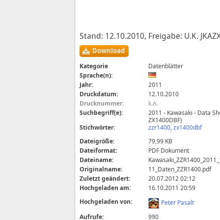
Stand: 12.10.2010, Freigabe: U.K. JKA
Download
Kategorie
Datenblätter
Sprache(n):
Jahr:
2011
Druckdatum:
12.10.2010
Drucknummer:
k.A.
Suchbegriff(e):
2011 - Kawasaki - Data S
ZX1400DBF)
Stichwörter:
zzr1400
,
zx1400dbf
Dateigröße:
79,99 KB
Dateiformat:
PDF Dokument
Dateiname:
Kawasaki_ZZR1400_2011_
Originalname:
11_Daten_ZZR1400.pdf
Zuletzt geändert:
20.07.2012 02:12
Hochgeladen am:
16.10.2011 20:59
Hochgeladen von:
Peter Pasalt
Aufrufe:
990