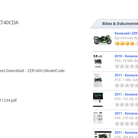
ZXT40CDA
Bikes & Dokument
Kawasaki ZZR1
PDF, 18 MB, Be
heet-Datenblatt - ZZR1400 (ModelCode:
PDF, 1 MB, Dat
PDF, 733 KB, D
11234.pdf
PDF, 270 KB, B
PDF, 368 KB, D