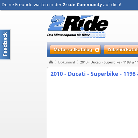
Deine Freunde warten in der
2ri.de Community
auf dich!
Motorradkatalog
Zubehörkatal
Dokument
2010 - Ducati - Superbike - 1198 & 
2010 - Ducati - Superbike - 119