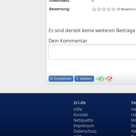
Downloads:
0
Bewertung:
(0 Bewertun
Es sind derzeit keine weiteren Beiträ
Dein Kommentar
Empfehlen
Melden
0
0
2ri.de
Se
Hilfe
He
Kontakt
Hä
Netiquette
Mi
Impressum
Do
Datenschutz
N