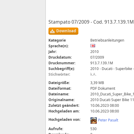
Stampato 07/2009 - Cod. 913.7.139.1M
Download
Kategorie
Betriebsanleitungen
Sprache(n):
Jahr:
2010
Druckdatum:
07/2009
Drucknummer:
913.7.139.1M
Suchbegriff(e):
2010 - Ducati - Superbike
Stichwörter
:
k.A.
Dateigröße:
3,39 MB
Dateiformat:
PDF Dokument
Dateiname:
2010_Ducati_Super_Bike_
Originalname:
2010 Ducati Super Bike 1
Zuletzt geändert:
10.06.2023 08:00
Hochgeladen am:
10.06.2023 08:00
Hochgeladen von:
Peter Pasalt
Aufrufe:
530