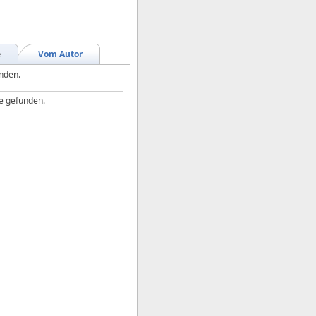
e
Vom Autor
unden.
e gefunden.