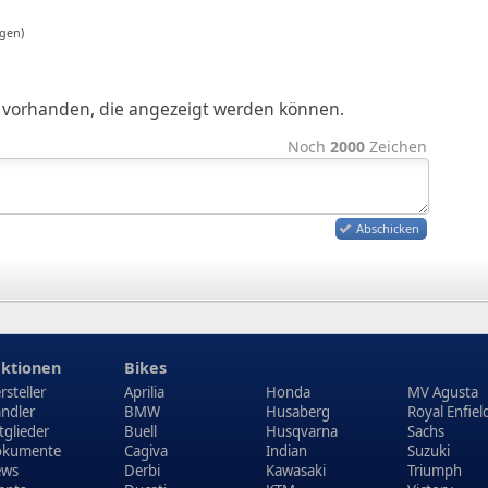
gen)
ge vorhanden, die angezeigt werden können.
Noch
2000
Zeichen
Abschicken
ktionen
Bikes
rsteller
Aprilia
Honda
MV Agusta
ndler
BMW
Husaberg
Royal Enfiel
tglieder
Buell
Husqvarna
Sachs
kumente
Cagiva
Indian
Suzuki
ews
Derbi
Kawasaki
Triumph