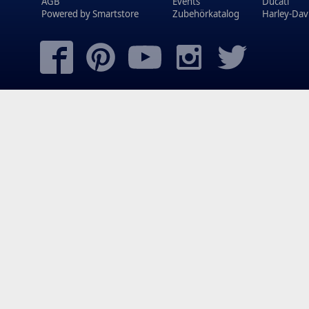
AGB
Events
Ducati
Powered by
Smartstore
Zubehörkatalog
Harley-Dav