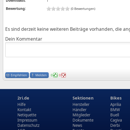
Downloads:
1
Bewertung:
(0 Bewertungen)
Es sind derzeit keine weiteren Beiträge vorhanden, die a
Dein Kommentar
Empfehlen
Melden
0
0
2ri.de
Sektionen
Bikes
Hilfe
Hersteller
Aprilia
Kontakt
Händler
BMW
Netiquette
Mitglieder
Buell
Impressum
Dokumente
Cagiva
Datenschutz
News
Derbi