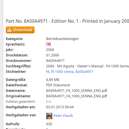
Part No. 8A00A4971 - Edition No. 1 - Printed in January 20
Download
Kategorie
Betriebsanleitungen
Sprache(n):
Jahr:
2006
Druckdatum:
01.2006
Drucknummer:
8A00A4971
Suchbegriff(e):
2006 - MV Agusta - Owner's Manual - F4 1000 Sen
Stichwörter:
f4
,
f4 1000 senna
,
8a00a4971
Dateigröße:
6,89 MB
Dateiformat:
PDF Dokument
Dateiname:
8A00A4971_F4_1000_SENNA_ENG.pdf
Originalname:
8A00A4971_F4_1000_SENNA_ENG.pdf
Zuletzt geändert:
k.A.
Hochgeladen am:
02.01.2013 06:44
Hochgeladen von:
Peter Pasalt
Aufrufe:
930