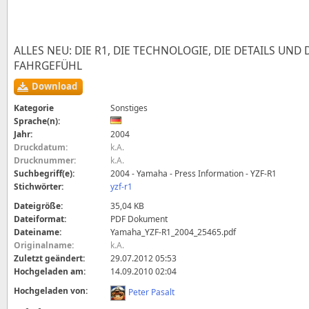
ALLES NEU: DIE R1, DIE TECHNOLOGIE, DIE DETAILS UND 
FAHRGEFÜHL
Download
Kategorie
Sonstiges
Sprache(n):
Jahr:
2004
Druckdatum:
k.A.
Drucknummer:
k.A.
Suchbegriff(e):
2004 - Yamaha - Press Information - YZF-R1
Stichwörter:
yzf-r1
Dateigröße:
35,04 KB
Dateiformat:
PDF Dokument
Dateiname:
Yamaha_YZF-R1_2004_25465.pdf
Originalname:
k.A.
Zuletzt geändert:
29.07.2012 05:53
Hochgeladen am:
14.09.2010 02:04
Hochgeladen von:
Peter Pasalt