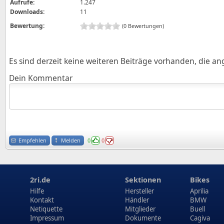
Aufrufe:
1.247
Downloads:
11
Bewertung:
(0 Bewertungen)
Es sind derzeit keine weiteren Beiträge vorhanden, die a
Dein Kommentar
Empfehlen
Melden
0
0
2ri.de
Sektionen
Bikes
Hilfe
Hersteller
Aprilia
Kontakt
Händler
BMW
Netiquette
Mitglieder
Buell
Impressum
Dokumente
Cagiva