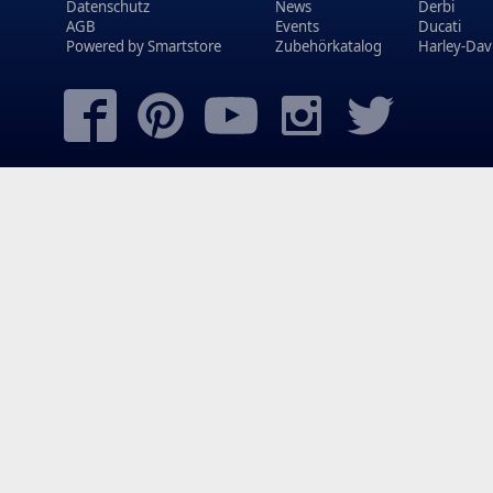
Datenschutz
News
Derbi
AGB
Events
Ducati
Powered by
Smartstore
Zubehörkatalog
Harley-Dav