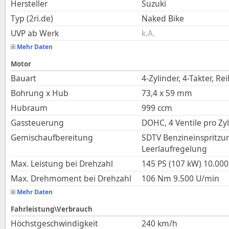
Hersteller
Suzuki
Typ (2ri.de)
Naked Bike
UVP ab Werk
k.A.
Mehr Daten
Motor
Bauart
4-Zylinder, 4-Takter, Re
Bohrung x Hub
73,4
x
59
mm
Hubraum
999
ccm
Gassteuerung
DOHC, 4 Ventile pro Zy
Gemischaufbereitung
SDTV Benzineinspritzu
Leerlaufregelung
Max. Leistung bei Drehzahl
145 PS (107 kW)
10.000
Max. Drehmoment bei Drehzahl
106
Nm
9.500
U/min
Mehr Daten
Fahrleistung\Verbrauch
Höchstgeschwindigkeit
240
km/h