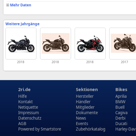
Mehr Daten
Weitere Jahrgänge
2018
2018
2018
2017
2ri.de
Sektionen
Bikes
Hilfe
Hersteller
Aprilia
Kontakt
Händler
BMW
Netiquette
Mitglieder
Buell
Impressum
Dokumente
Cagiva
Datenschutz
News
Derbi
AGB
Events
Ducati
Powered by
Smartstore
Zubehörkatalog
Harley-Dav