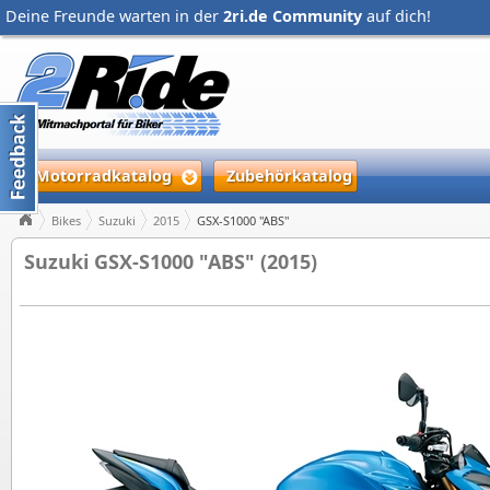
Deine Freunde warten in der
2ri.de Community
auf dich!
Motorradkatalog
Zubehörkatalog
Bikes
Suzuki
2015
GSX-S1000 "ABS"
Suzuki GSX-S1000 "ABS" (2015)