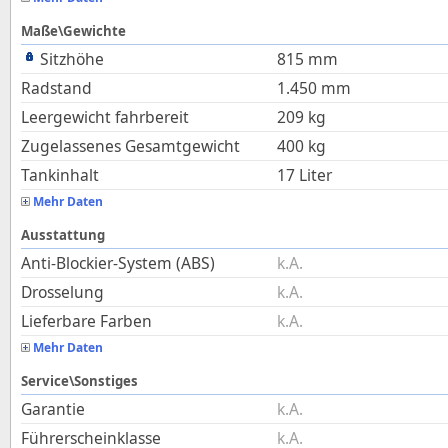
Maße\Gewichte
Sitzhöhe
815
mm
Radstand
1.450
mm
Leergewicht fahrbereit
209
kg
Zugelassenes Gesamtgewicht
400
kg
Tankinhalt
17
Liter
Mehr Daten
Ausstattung
Anti-Blockier-System (ABS)
k.A.
Drosselung
k.A.
Lieferbare Farben
k.A.
Mehr Daten
Service\Sonstiges
Garantie
k.A.
Führerscheinklasse
k.A.