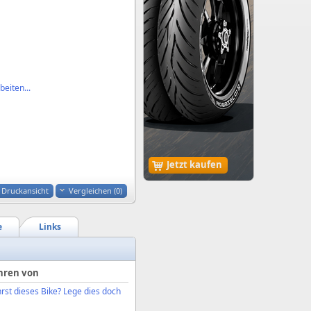
eiten...
Jetzt kaufen
Druckansicht
Vergleichen (
0
)
e
Links
hren von
rst dieses Bike? Lege dies doch