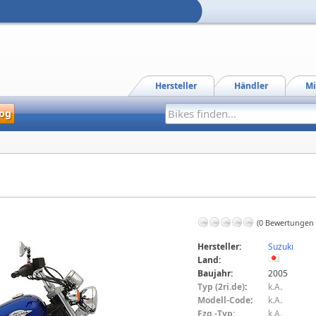
Hersteller
Händler
Mi
og
(0 Bewertungen
Hersteller:
Suzuki
Land:
Baujahr:
2005
Typ (2ri.de)
:
k.A.
Modell-Code
:
k.A.
Fzg.-Typ:
k.A.