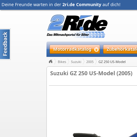
Deine Freunde warten in der
2ri.de Community
auf dich!
Motorradkatalog
Zubehörkatal
Bikes
Suzuki
2005
GZ 250 US-Model
Suzuki GZ 250 US-Model (2005)