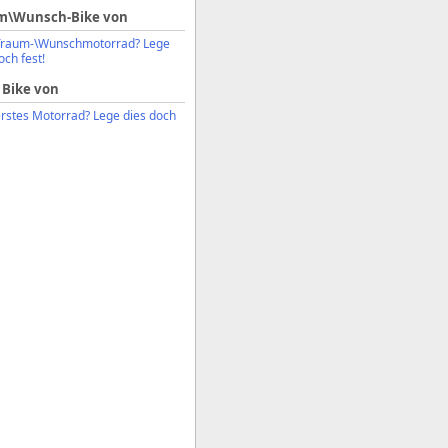
m\Wunsch-Bike von
Traum-\Wunschmotorrad? Lege
och fest!
 Bike von
erstes Motorrad? Lege dies doch