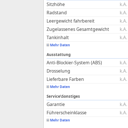
Sitzhöhe
k.A.
Radstand
k.A.
Leergewicht fahrbereit
k.A.
Zugelassenes Gesamtgewicht
k.A.
Tankinhalt
k.A.
Mehr Daten
Ausstattung
Anti-Blockier-System (ABS)
k.A.
Drosselung
k.A.
Lieferbare Farben
k.A.
Mehr Daten
Service\Sonstiges
Garantie
k.A.
Führerscheinklasse
k.A.
Mehr Daten