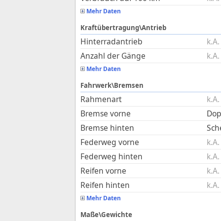
Mehr Daten
Kraftübertragung\Antrieb
Hinterradantrieb
k.A.
Anzahl der Gänge
k.A.
Mehr Daten
Fahrwerk\Bremsen
Rahmenart
k.A.
Bremse vorne
Dop
Bremse hinten
Sch
Federweg vorne
k.A.
Federweg hinten
k.A.
Reifen vorne
k.A.
Reifen hinten
k.A.
Mehr Daten
Maße\Gewichte