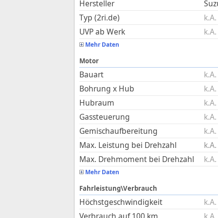
Hersteller
Suz
Typ (2ri.de)
k.A.
UVP ab Werk
k.A.
Mehr Daten
Motor
Bauart
k.A.
Bohrung x Hub
k.A.
Hubraum
k.A.
Gassteuerung
k.A.
Gemischaufbereitung
k.A.
Max. Leistung bei Drehzahl
k.A.
Max. Drehmoment bei Drehzahl
k.A.
Mehr Daten
Fahrleistung\Verbrauch
Höchstgeschwindigkeit
k.A.
Verbrauch auf 100 km
k.A.