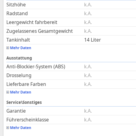
Sitzhöhe
k.A.
Radstand
k.A.
Leergewicht fahrbereit
k.A.
Zugelassenes Gesamtgewicht
k.A.
Tankinhalt
14
Liter
Mehr Daten
Ausstattung
Anti-Blockier-System (ABS)
k.A.
Drosselung
k.A.
Lieferbare Farben
k.A.
Mehr Daten
Service\Sonstiges
Garantie
k.A.
Führerscheinklasse
k.A.
Mehr Daten