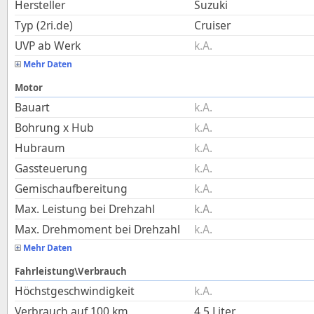
Hersteller
Suzuki
Typ (2ri.de)
Cruiser
UVP ab Werk
k.A.
Mehr Daten
Motor
Bauart
k.A.
Bohrung x Hub
k.A.
Hubraum
k.A.
Gassteuerung
k.A.
Gemischaufbereitung
k.A.
Max. Leistung bei Drehzahl
k.A.
Max. Drehmoment bei Drehzahl
k.A.
Mehr Daten
Fahrleistung\Verbrauch
Höchstgeschwindigkeit
k.A.
Verbrauch auf 100 km
4,5
Liter