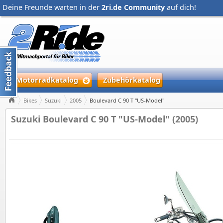
Deine Freunde warten in der
2ri.de Community
auf dich!
Motorradkatalog
Zubehörkatalog
Bikes
Suzuki
2005
Boulevard C 90 T "US-Model"
Suzuki Boulevard C 90 T "US-Model" (2005)