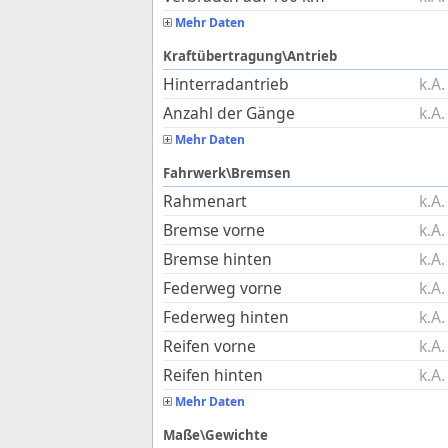
Mehr Daten
Kraftübertragung\Antrieb
Hinterradantrieb
k.A.
Anzahl der Gänge
k.A.
Mehr Daten
Fahrwerk\Bremsen
Rahmenart
k.A.
Bremse vorne
k.A.
Bremse hinten
k.A.
Federweg vorne
k.A.
Federweg hinten
k.A.
Reifen vorne
k.A.
Reifen hinten
k.A.
Mehr Daten
Maße\Gewichte