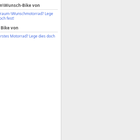
m\Wunsch-Bike von
Traum-\Wunschmotorrad? Lege
och fest!
 Bike von
erstes Motorrad? Lege dies doch