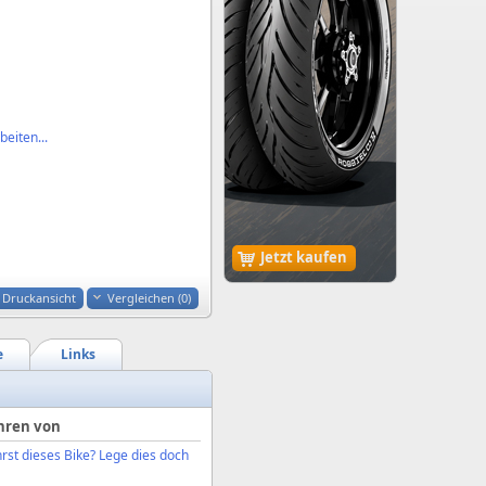
eiten...
Jetzt kaufen
Druckansicht
Vergleichen (
0
)
e
Links
hren von
rst dieses Bike? Lege dies doch