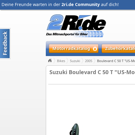
Deine Freunde warten in der
2ri.de Community
auf dich!
Motorradkatalog
Zubehörkatal
Bikes
Suzuki
2005
Boulevard C 50 T "US-M
Suzuki Boulevard C 50 T "US-Mo