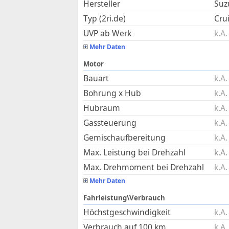
Hersteller
Suz
Typ (2ri.de)
Cru
UVP ab Werk
k.A.
Mehr Daten
Motor
Bauart
k.A.
Bohrung x Hub
k.A.
Hubraum
k.A.
Gassteuerung
k.A.
Gemischaufbereitung
k.A.
Max. Leistung bei Drehzahl
k.A.
Max. Drehmoment bei Drehzahl
k.A.
Mehr Daten
Fahrleistung\Verbrauch
Höchstgeschwindigkeit
k.A.
Verbrauch auf 100 km
k.A.