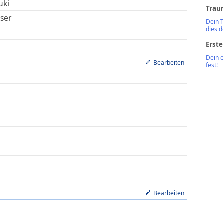
uki
Trau
iser
Dein 
dies d
Erste
Dein 
Bearbeiten
fest!
Bearbeiten