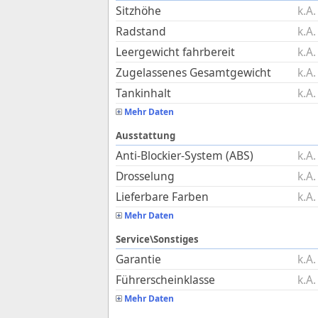
Sitzhöhe
k.A.
Radstand
k.A.
Leergewicht fahrbereit
k.A.
Zugelassenes Gesamtgewicht
k.A.
Tankinhalt
k.A.
Mehr Daten
Ausstattung
Anti-Blockier-System (ABS)
k.A.
Drosselung
k.A.
Lieferbare Farben
k.A.
Mehr Daten
Service\Sonstiges
Garantie
k.A.
Führerscheinklasse
k.A.
Mehr Daten