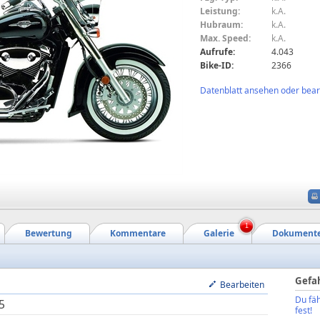
Leistung:
k.A.
Hubraum:
k.A.
Max. Speed:
k.A.
Aufrufe:
4.043
Bike-ID:
2366
Datenblatt ansehen oder bearb
1
Bewertung
Kommentare
Galerie
Dokument
Gefa
Bearbeiten
Du fäh
5
fest!