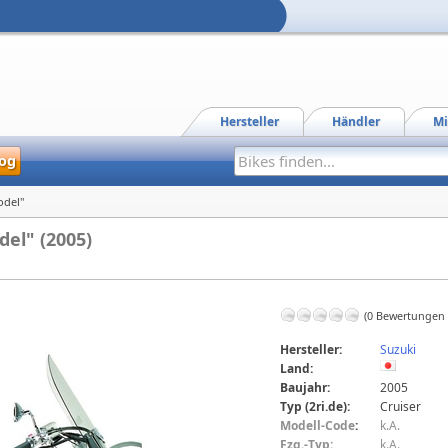
Hersteller
Händler
Mi
og
odel"
del" (2005)
(0 Bewertungen
Hersteller:
Suzuki
Land:
Baujahr:
2005
Typ (2ri.de):
Cruiser
Modell-Code
:
k.A.
Fzg.-Typ:
k.A.