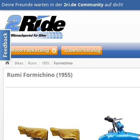
Deine Freunde warten in der
2ri.de Community
auf dich!
Motorradkatalog
Zubehörkatalog
Bikes
Rumi
1955
Formichino
Rumi Formichino (1955)