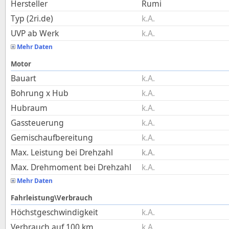
Hersteller
Rumi
Typ (2ri.de)
k.A.
UVP ab Werk
k.A.
Mehr Daten
Motor
Bauart
k.A.
Bohrung x Hub
k.A.
Hubraum
k.A.
Gassteuerung
k.A.
Gemischaufbereitung
k.A.
Max. Leistung bei Drehzahl
k.A.
Max. Drehmoment bei Drehzahl
k.A.
Mehr Daten
Fahrleistung\Verbrauch
Höchstgeschwindigkeit
k.A.
Verbrauch auf 100 km
k.A.