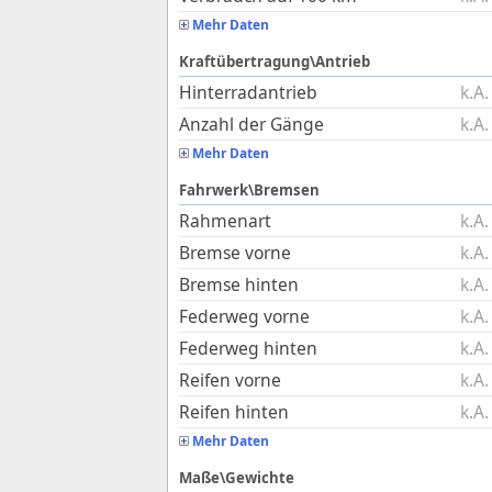
Mehr Daten
Kraftübertragung\Antrieb
Hinterradantrieb
k.A.
Anzahl der Gänge
k.A.
Mehr Daten
Fahrwerk\Bremsen
Rahmenart
k.A.
Bremse vorne
k.A.
Bremse hinten
k.A.
Federweg vorne
k.A.
Federweg hinten
k.A.
Reifen vorne
k.A.
Reifen hinten
k.A.
Mehr Daten
Maße\Gewichte