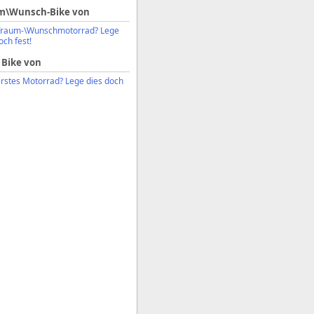
m\Wunsch-Bike von
Traum-\Wunschmotorrad? Lege
och fest!
 Bike von
erstes Motorrad? Lege dies doch