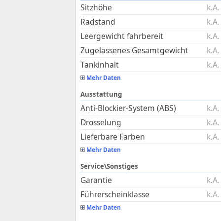
Sitzhöhe
k.A.
Radstand
k.A.
Leergewicht fahrbereit
k.A.
Zugelassenes Gesamtgewicht
k.A.
Tankinhalt
k.A.
Mehr Daten
Ausstattung
Anti-Blockier-System (ABS)
k.A.
Drosselung
k.A.
Lieferbare Farben
k.A.
Mehr Daten
Service\Sonstiges
Garantie
k.A.
Führerscheinklasse
k.A.
Mehr Daten