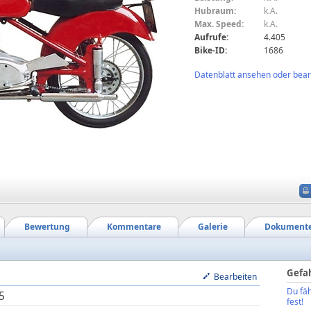
Hubraum:
k.A.
Max. Speed:
k.A.
Aufrufe:
4.405
Bike-ID:
1686
Datenblatt ansehen oder bearb
Bewertung
Kommentare
Galerie
Dokument
Gefa
Bearbeiten
Du fäh
5
fest!