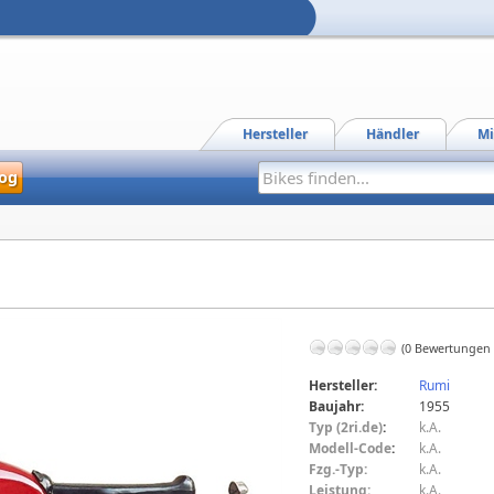
Hersteller
Händler
Mi
og
(0 Bewertungen
Hersteller:
Rumi
Baujahr:
1955
Typ (2ri.de)
:
k.A.
Modell-Code
:
k.A.
Fzg.-Typ:
k.A.
Leistung:
k.A.