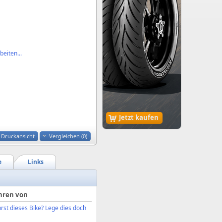
eiten...
Jetzt kaufen
Druckansicht
Vergleichen (
0
)
e
Links
hren von
rst dieses Bike? Lege dies doch