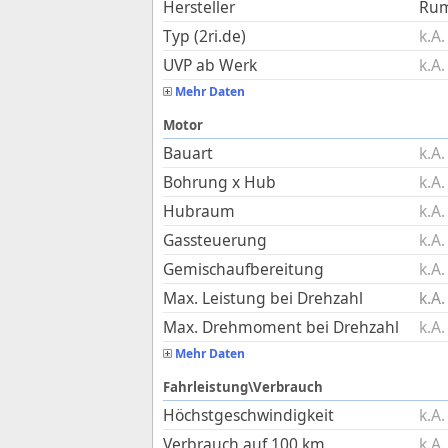
Hersteller
Ru
Typ (2ri.de)
k.A.
UVP ab Werk
k.A.
Mehr Daten
Motor
Bauart
k.A.
Bohrung x Hub
k.A.
Hubraum
k.A.
Gassteuerung
k.A.
Gemischaufbereitung
k.A.
Max. Leistung bei Drehzahl
k.A.
Max. Drehmoment bei Drehzahl
k.A.
Mehr Daten
Fahrleistung\Verbrauch
Höchstgeschwindigkeit
k.A.
Verbrauch auf 100 km
k.A.