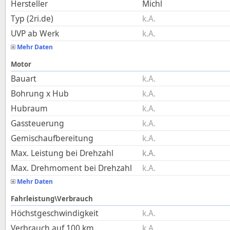
Hersteller
Michl
Typ (2ri.de)
k.A.
UVP ab Werk
k.A.
Mehr Daten
Motor
Bauart
k.A.
Bohrung x Hub
k.A.
Hubraum
k.A.
Gassteuerung
k.A.
Gemischaufbereitung
k.A.
Max. Leistung bei Drehzahl
k.A.
Max. Drehmoment bei Drehzahl
k.A.
Mehr Daten
Fahrleistung\Verbrauch
Höchstgeschwindigkeit
k.A.
Verbrauch auf 100 km
k.A.