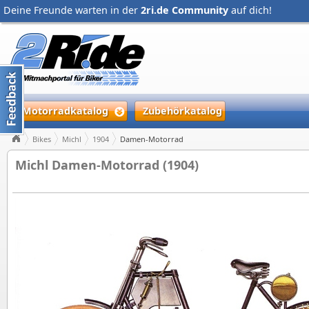
Deine Freunde warten in der
2ri.de Community
auf dich!
Motorradkatalog
Zubehörkatalog
Bikes
Michl
1904
Damen-Motorrad
Michl Damen-Motorrad (1904)